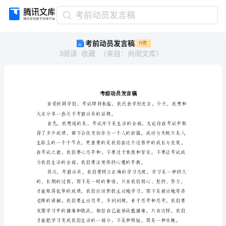
考
考前动员发言稿
前
考前动员发言稿
付费
动
3
阅读
收藏
（
来自
：
尚阅文库
）
员
发
言
稿
考
前
动
大家分享一些关于考前动员的话题。
员