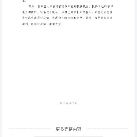
将
来
临，
我
代
表
学
校
发
言。
今
天，
我
更多完整内容