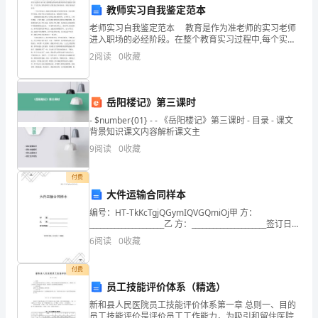
员
教师实习自我鉴定范本
老师实习自我鉴定范本 教育是作为准老师的实习老师
的
顺利，取得好成绩！谢谢大家！
进入职场的必经阶段。在整个教育实习过程中,每个实习
老师都会有相应的指导老师对其进展实习指导。下文是
2
阅读
0
收藏
话
为大家的老师实习自我鉴定范本的内容，欢迎大家阅读
参
题。
岳阳楼记》第三课时
首
- $number{01} - - 《岳阳楼记》第三课时 - 目录 - 课文
背景知识课文内容解析课文主
先，
9
阅读
0
收藏
我
付费
想
大件运输合同样本
说
编号：HT-TkKcTgjQGymIQVGQmiOj甲 方：
_____________________乙 方：_____________________签订日
的
期：_____________
6
阅读
0
收藏
是，
付费
考
员工技能评价体系（精选）
新和县人民医院员工技能评价体系第一章 总则一、目的
试
员工技能评价是评价员工工作能力，为吸引和留住医院