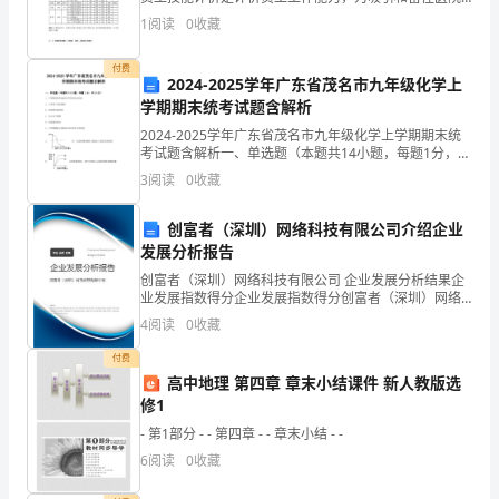
发展需要的人才， 激励员工在工作岗位上不断总结学习
并
1
阅读
0
收藏
发展，为实现个人发展和医院贡献价值。二、适用范围
适用
不
付费
2024-2025学年广东省茂名市九年级化学上
是
学期期末统考试题含解析
2024-2025学年广东省茂名市九年级化学上学期期末统
生
考试题含解析一、单选题（本题共14小题，每题1分，共
14分）1、下列物质的用途由化学性质决定的是A．干冰
活
3
阅读
0
收藏
用于食品保鲜B．活性炭作除味剂C．生石灰
的
创富者（深圳）网络科技有限公司介绍企业
发展分析报告
全
创富者（深圳）网络科技有限公司 企业发展分析结果企
部。
业发展指数得分企业发展指数得分创富者（深圳）网络
科技有限公司综合得分说明：企业发展指数根据企业规
4
阅读
0
收藏
无
模、企业创新、企业风险、企业活力四个维度对企业发
展情
付费
论
高中地理 第四章 章末小结课件 新人教版选
修1
你
- 第1部分 - - 第四章 - - 章末小结 - -
在
6
阅读
0
收藏
考