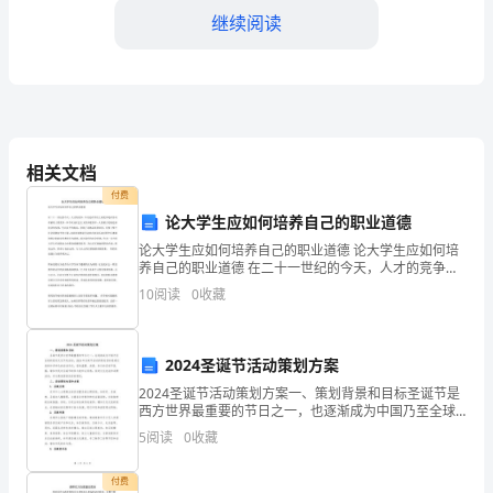
想
继续阅读
和
大
家
分
相关文档
经验和教训，不断进步。
享
付费
论大学生应如何培养自己的职业道德
一
论大学生应如何培养自己的职业道德 论大学生应如何培
养自己的职业道德 在二十一世纪的今天，人才的竞争，
些
不光是在学历上而更多是在劳动者素质上的竞争。如今
10
阅读
0
收藏
在这社会主义经济建设中，人们最大化地追求经济的发
关
展，
于
2024圣诞节活动策划方案
难。
考
2024圣诞节活动策划方案一、策划背景和目标圣诞节是
西方世界最重要的节日之一，也逐渐成为中国乃至全球
前
的民间文化节庆活动。2024年圣诞节活动的策划目标是
5
阅读
0
收藏
通过创新和多样化的活动形式，营造温馨、浪漫、欢乐
动
付费