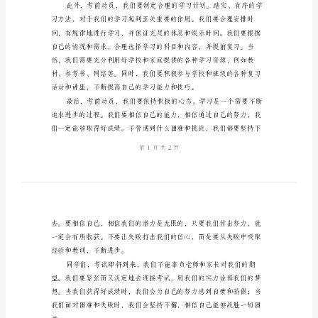
发
言
稿
亲
爱
的
同
学
们，
考
试
即