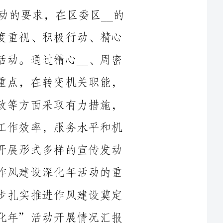
安排，在全镇范围内开展了作风建设深化年活动。通过精心__、周密
安排，以转变作风，强化服务，提高效率为重点，在转变机关职能，
改进工作方式，加强作风建设，推进依法行政等方面采取有力措施，
常抓不懈，全方位创建廉洁型机关，促进了工作效率，服务水平和机
关形象的全面提升。并结合我镇工作实际，开展形式多样的宣传发动
和学习教育等活动，使广大党员干部对开展作风建设深化年活动的重
要性和必要性有了较为深刻的认识，为进一步扎实推进作风建设奠定
了坚实的思想基础。现将我镇“作风建设深化年”活动开展情况汇报
以__示范、创新服务、求真务实为着力点，通过健全制度、丰富
形式、推进落实，有效促进了____工作作风的好转，提高了党员干部