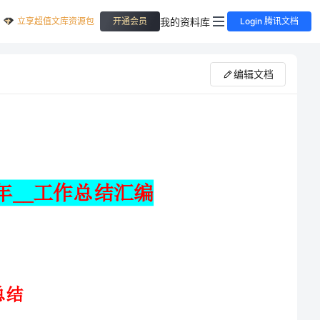
立享超值文库资源包
我的资料库
开通会员
Login 腾讯文档
编辑文档
根据路桥区开展“作风建设深化年”活动的要求，在区委区__的
正确__和区作风办精心指导下，我镇党委高度重视、积极行动、精心