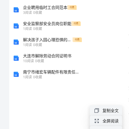
与
企业聘用临时工合同范本
付费
3
阅读
0
收藏
半
安全监察部安全员岗位职能
付费
1
阅读
0
收藏
年
解决孩子入园心理恐惧的四种办法
付费
1
阅读
0
收藏
信
大连市解除劳动合同证明书
访
10
阅读
0
收藏
南宁市绪宏车辆配件有限责任公司合浦宏伟分公司介绍企业发展分析报告
工
1
阅读
0
收藏
如下：
作
总
复制全文
结
全屏阅读