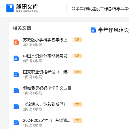
半
年
相关文档
半年作风建设
作
苏教版小学科学五年级上册《电与生活》
付费
风
4
阅读
0
收藏
中国水资源分布现状与发展趋势的研究
建
付费
8
阅读
0
收藏
设
国家职业资格考试《一级(高级技师)保育员》题库练习试题D卷 附答案
付费
1
阅读
0
收藏
工
假如我是妈妈小学作文五篇
1
阅读
0
收藏
作
《流浪人，你若到斯巴》教案10 教案教学设计
付费
总
2
阅读
0
收藏
2024-2025学年广东省汕头市潮阳第一中学等七校联合体高一数学下学期期末质量跟踪监视模拟试题含解析
付费
结
1
阅读
0
收藏