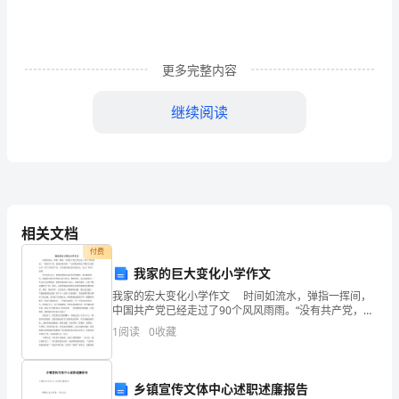
秀
范
更多完整内容
文
继续阅读
借
鉴
在
平
有较强的实践能力和组织能力。
相关文档
平
付费
淡
我家的巨大变化小学作文
我家的宏大变化小学作文 时间如流水，弹指一挥间，
淡
中国共产党已经走过了90个风风雨雨。“没有共产党，就
没有新中国。”这句歌词唱出了我们大家的心声：有了中
1
阅读
0
收藏
的
国共产党，才有我们现在的幸福生活。怎么？不信？
学
乡镇宣传文体中心述职述廉报告