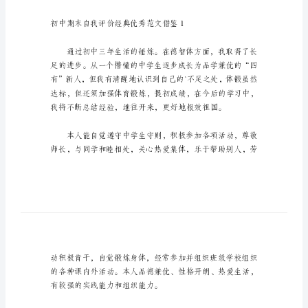
借
鉴
初
中
期
末
自
希望大家能够喜欢。
我
评
价
优
秀