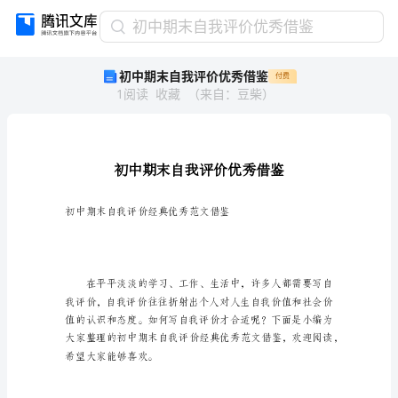
初
初中期末自我评价优秀借鉴
中
初中期末自我评价优秀借鉴
付费
期
1
阅读
收藏
（
来自
：
豆柴
）
末
自
我
评
价
优
秀