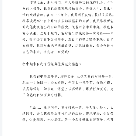
借
鉴
初
中
期
末
自
我
评
价
经
典
优