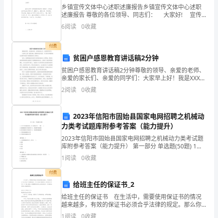
习、
乡镇宣传文体中心述职述廉报告乡镇宣传文体中心述职
工
述廉报告 尊敬的各位领导、同志们： 大家好! 宣传
文体中心在镇党委和政府的正确领导下，在科室全体同
6
阅读
0
收藏
志的共同努力下，围绕中心、服
作、
付费
生
贫困户感恩教育讲话稿2分钟
活
贫困户感恩教育讲话稿2分钟尊敬的领导、亲爱的老师、
亲爱的家长们、亲爱的同学们：大家早上好！我是XXX，
自己的未来，有志者，事竟成!
中，
很荣幸站在这里，与大家分享我的成长故事和贫困户感
2
阅读
0
收藏
恩教育的心得体会。首先，我要感谢党和政府对贫困家
许
庭
2023年信阳市固始县国家电网招聘之机械动
多
力类考试题库附参考答案（能力提升）
人
2023年信阳市固始县国家电网招聘之机械动力类考试题
库附参考答案（能力提升） 第一部分 单选题(50题) 1、
都
对于开式齿轮传动，在工程设计中，一般( )。A.按接触强
1
阅读
0
收藏
度计算齿轮尺寸，再验算弯
需
付费
给班主任的保证书_2
要
给班主任的保证书 在生活中，需要使用保证书的情况
写
越来越多，有效的保证书必须合乎法律的规定。那么你
了自己的目标而努力拼搏。
真正懂得怎么写好保证书吗？以下是小编为大家整理的
1
阅读
0
收藏