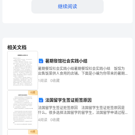
游
继续阅读
戏
是
4.1认知目标
幼
儿
4.2技能目标
相关文档
学
暑期餐馆社会实践小结
能。
习
暑期餐馆社会实践小结暑期餐馆社会实践小结 饭馆为
4.3情感目标
出售饭菜供人食用的店铺。下面是小编为你带来的暑期
的
餐馆社会实践小结 ，欢迎阅读。 大学的第一个暑假不
1
阅读
0
收藏
期而至，应学校的要求，我参加了暑假社会实践活动
重
五、教学难点与重点
付费
5.1教学难点
要
法国留学生签证拒签原因
法国留学生签证拒签原因 法国留学生签证拒签原因是
方
什么。很多选择法国留学的留学生，法国留学申请过程
问题，需要教师耐心引导和反复练习。
中很多被拒签，那么下面法国留学小编就为您介绍一
式，
4
阅读
0
收藏
下，法国留学生签证拒签的原因是什么： 【法国留学
5.2教学重点
生签
通
付费