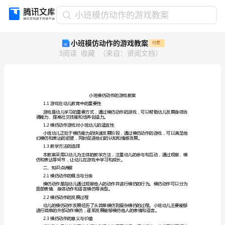
小
小班模仿动作的游戏教案
班
小班模仿动作的游戏教案
付费
模
3
阅读
收藏
（
来自
：
贤阅文档
）
仿
动
作
的
游
戏
1.1游戏在幼儿教育中的重要性
教
调能力、提高社交技能和培养创造力。