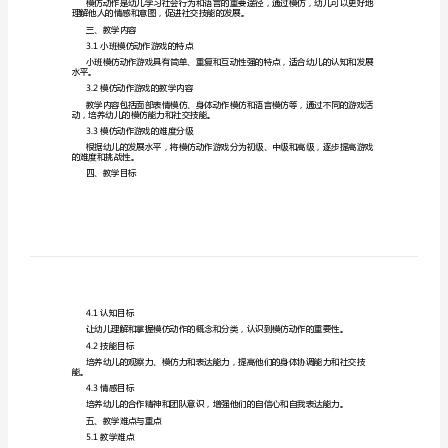
1.2模仿动作游戏对小班幼儿的适宜性
案
小
1.3教学方法的选择
班
模
仿
二、知识点讲解
动
2.1模仿动作的概念与分类
作
面部表情、身体动作和语言模仿等类型。
的
2.2模仿动作的发展过程
游
戏
2.3模仿动作的意义与价值
教
案