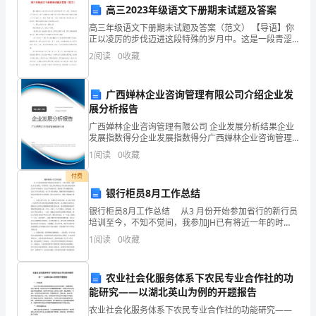
他们的合作精神和团队意识。
高三2023年级语文下册期末试题及答案
过
高三年级语文下册期末试题及答案（范文） 【导语】你
模
正以凌厉的步伐迈进这段特殊的岁月中。这是一段青涩
思等内容，敬请期待。
而又平淡的日子，每个人都隐身于高考，而平淡之中的
2
阅读
0
收藏
六、教具与学具准备
张力却只有真正的勇士才可以破译。以下是高三频道
仿
6.1教具准备
动
广西婵林企业咨询管理有限公司介绍企业发
●
展分析报告
作
言模仿道具等。
广西婵林企业咨询管理有限公司 企业发展分析结果企业
的
发展指数得分企业发展指数得分广西婵林企业咨询管理
●
有限公司综合得分说明：企业发展指数根据企业规模、
1
阅读
0
收藏
企业创新、企业风险、企业活力四个维度对企业发展情
游
●
况进
趣。
付费
戏，
银行柜员8月工作总结
6.2学具准备
可
银行柜员8月工作总结 从3 月份开始参加省行的新行员
●
培训至今，不知不觉间，我参加JH已有将近一年的时
间，而正式从事现在这个综合柜员的岗位那么只有半年
进行表达和创作。
以
1
阅读
0
收藏
的时间，在这半年的时间里，我经历了许多酸甜苦辣，
●
帮
戏任务。
农业社会化服务体系下农民专业合作社的功
助
能研究——以湖北英山为例的开题报告
●
们的成长和学习。
幼
农业社会化服务体系下农民专业合作社的功能研究——