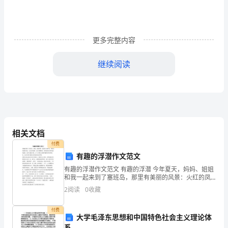
特
定
更多完整内容
的
继续阅读
情
境
中
供
相关文档
口
付费
语
有趣的浮潜作文范文
有趣的浮潜作文范文 有趣的浮潜 今年夏天，妈妈、姐姐
表
和我一起来到了塞班岛，那里有美丽的风景：火红的凤
凰树、成片的椰树林、奇特的星星沙和美丽的蓝洞。还
达
2
阅读
0
收藏
有有趣的生物：力气大得惊人的椰子蟹和各种各样的
鱼。活
使
付费
大学毛泽东思想和中国特色社会主义理论体
系