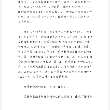
的
演
讲
步工作打算。
稿
六
篇
演
讲
稿
是
作
为
在