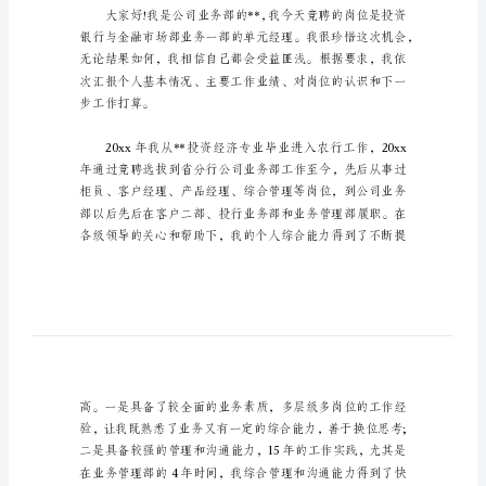
位
竞
聘
的
演
希望对大家有所帮助。
讲
稿
岗位竞聘的演讲稿篇1
【热
门】
尊敬的各位领导：
岗
位
竞
聘