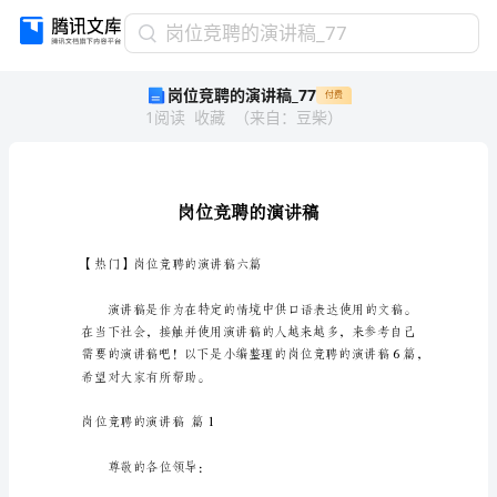
岗
岗位竞聘的演讲稿_77
位
岗位竞聘的演讲稿_77
付费
竞
1
阅读
收藏
（
来自
：
豆柴
）
聘
的
演
讲
稿
_77
岗
【热门】岗位竞聘的演讲稿六篇