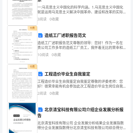
用
子等荣誉。
一:马克思主义中国化的科学内涵。1.马克思主义中国化
的
就是运用马克思主义解决中国革命、建设和改革的实际
问题。(不能把马克思主义当教条,要和中国国情相结
文
3
阅读
0
收藏
合。)2.马克思主义中国化就是把中国革命、建设和改革
付费
稿。
造纸工厂述职报告范文
在
造纸工厂述职报告范文尊敬的领导：您好！作为一名在
贵公司工作多年的造纸工厂员工，我怀着无比的荣幸和
当
责任，向您提交一份我对我的述职报告。我希望能够通
10
阅读
0
收藏
过这份报告，向您展示我在过去一年中的工作成绩和改
下
进计划，
付费
社
工程造价毕业生自我鉴定
会，
工程造价毕业生自我鉴定自我鉴定尊敬的评委老师：您
好！很荣幸能有机会参加此次工程造价毕业生岗位自我
鉴定，我是一名即将从工程造价专业毕业的学生。在
接
2
阅读
0
收藏
此，我想通过自我鉴定的方式，向您展示我的个人能
力、职业素养
触
北京清宝科技有限公司介绍企业发展分析报
并
告
使
北京清宝科技有限公司 企业发展分析结果企业发展指数
得分企业发展指数得分北京清宝科技有限公司综合得分
说明：企业发展指数根据企业规模、企业创新、企业风