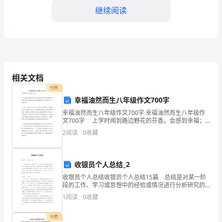
个
继续阅读
“月”
字
脱
口
相关文档
少，人人看月亮、吃月饼。
付费
而
幸福油然而生八年级作文700字
出。
幸福油然而生八年级作文700字 幸福油然而生八年级作
屋子里。
文700字 上学时闻到路边野花的芬香，会感到幸福；
孤
在学校得到老师的赞许，会感到幸福；早晨喝着母亲准
2
阅读
0
收藏
欢度中秋节作文800字初一2
备的热腾腾的豆浆，会感到幸福……幸福无处不在。
寂、
凄
收银员个人总结_2
凉
收银员个人总结收银员个人总结15篇 总结是对某一阶
段的工作、学习或思想中的经验或情况进行分析研究的
书面材料，它能使我们及时找出错误并改正，为此我们
却
1
阅读
0
收藏
要做好回顾，写好总结。总结怎么写才不会流于形式呢
上
付费