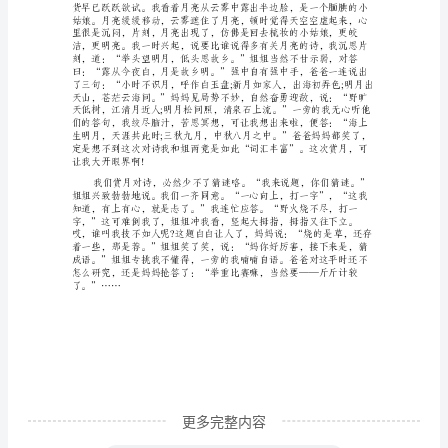
欢
度
中
秋
节
作
寂，怎能不醉。
文
800
字
初
一
1“月!”
一
更多完整内容