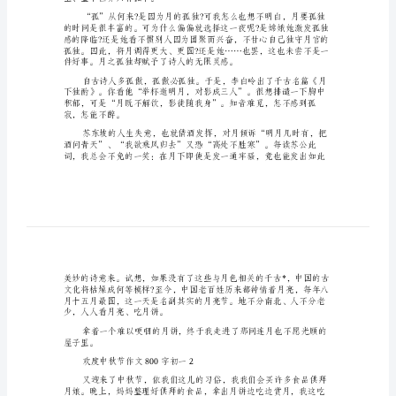
一
月，突如其来的孤单阵阵袭来。
欢
度
中
么样了?
秋
节
作
文
800
字
初
空、整个世界只有孤单。
一