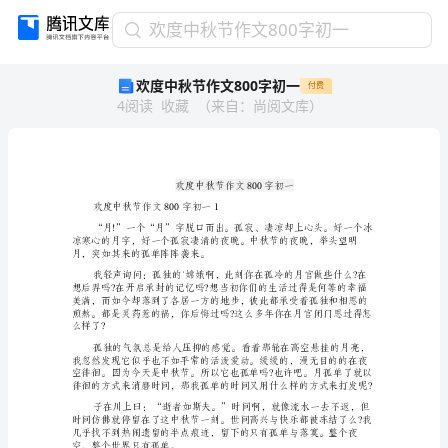
欢
欢度中秋节作文800字初一
度
欢度中秋节作文800字初一
付费
中
4
阅读
收藏
（
来自
：
尚阅文库
）
秋
节
作
文
800
字
欢度中秋节作文800字初一1
初