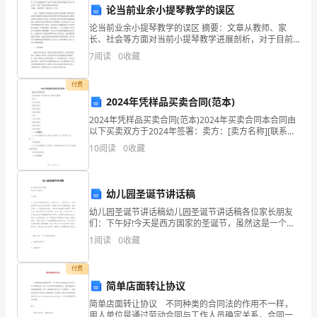
论当前业余小提琴教学的误区
心
论当前业余小提琴教学的误区 摘要：文章从教师、家
头。
长、社会等方面对当前小提琴教学进展剖析，对于目前
最常见的“功利”性教学方法和手段进展了分析，指出了用
7
阅读
0
收藏
好
“考级”代替小提琴教学的危害性。 关键词：小提琴教学
一
付费
2024年凭样品买卖合同(范本)
个
2024年凭样品买卖合同(范本)2024年买卖合同本合同由
以下买卖双方于2024年签署：卖方：[卖方名称][联系地
冰
址][联系电话][电子邮箱]买方：[买方名称][联系地址][联
让我大开眼界啊!
10
阅读
0
收藏
系电话][电子邮箱]一、
凉
寒
幼儿园圣诞节讲话稿
心
幼儿园圣诞节讲话稿幼儿园圣诞节讲话稿各位家长朋友
们：下午好!今天是西方国家的圣诞节，虽然这是一个泊
的
来的节日，但随着改革开放和社会的发展，中国正逐步
1
阅读
0
收藏
的与国际接轨。孩子们是二十一世纪的接-班人，
月
付费
字，
简单店面转让协议
简单店面转让协议 不同种类的合同法的作用不一样，
好
了。”……
用人单位是通过劳动合同与工作人员确定关系，合同一