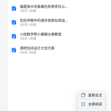
幼
福建泉州沐鱼箱包有限责任公司介绍企业发展分析报告
2
阅读
0
收藏
儿
实际井眼中的通井底部钻具组合评价与应用
园
3
阅读
0
收藏
地
小班数学帮小猪摘水果教案
5
阅读
0
收藏
球
酒吧包间设计计划方案
日
8
阅读
0
收藏
活
动
总
结
幼
复制全文
儿
全屏阅读