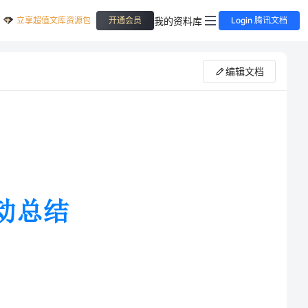
立享超值文库资源包
我的资料库
开通会员
Login 腾讯文档
编辑文档
责组织的“善待地球，从节约资源
动于4月22日