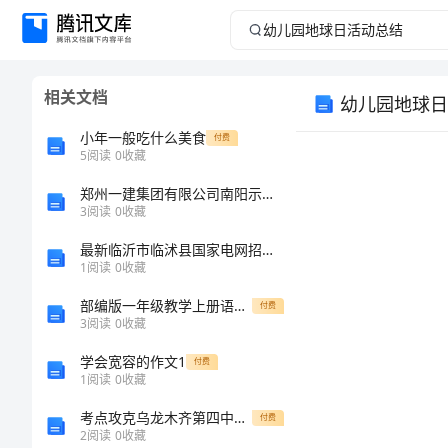
幼
儿
相关文档
幼儿园地球日
园
小年一般吃什么美食
付费
地
5
阅读
0
收藏
郑州一建集团有限公司南阳示范区分公司介绍企业发展分析报告
球
3
阅读
0
收藏
日
最新临沂市临沭县国家电网招聘之机械动力类考试题库附参考答案【基础题】
1
阅读
0
收藏
活
部编版一年级教学上册语文单元计划
付费
3
阅读
0
收藏
动
学会宽容的作文1
付费
总
1
阅读
0
收藏
考点攻克乌龙木齐第四中学数学七年级上册期末综合测评重点解析试题
付费
结
2
阅读
0
收藏