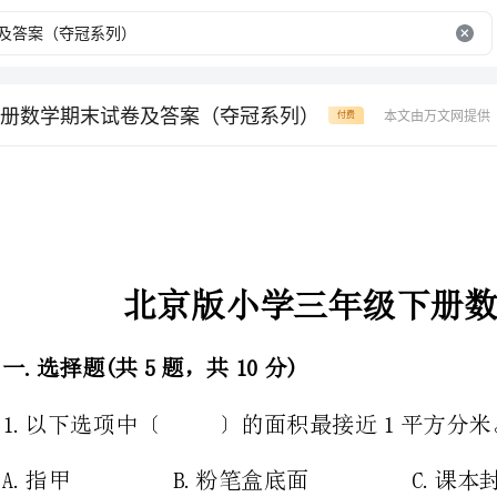
册数学期末试卷及答案（夺冠系列）
本文由万文网提供
付费
北京版小学三年级下册数学期末试卷
一.选择题(共5题，共10分)
1.以下选项中〔〕的面积最接近1平方分米。
A.指甲B.粉笔盒底面C.课本封面D.方凳面
2.20乘15的积与30乘10的积相比，下面说法中正确的选项是〔〕。
A.20×15大B.一样大C.30×10大