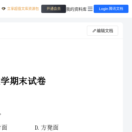
立享超值文库资源包
我的资料库
开通会员
Login 腾讯文档
编辑文档