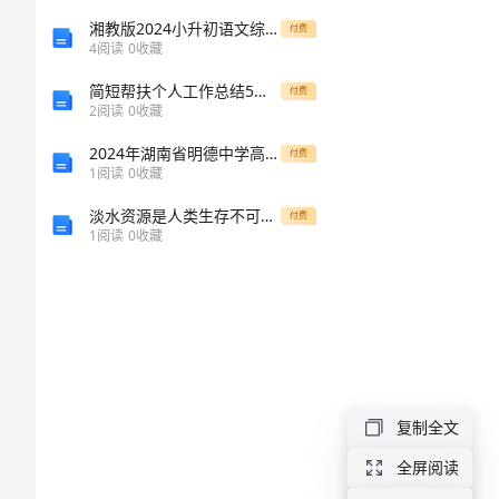
末
湘教版2024小升初语文综合检测试题C卷 含答案
付费
4
阅读
0
收藏
试
简短帮扶个人工作总结5篇精选范文
付费
2
阅读
0
收藏
卷
2024年湖南省明德中学高一生物上册期末达标测试试题含解析
付费
1
阅读
0
收藏
及
淡水资源是人类生存不可缺乏的
付费
答
1
阅读
0
收藏
案
（夺
冠
复制全文
系
全屏阅读