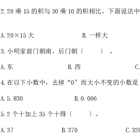
3.小明家前门朝南，后门朝〔〕。
A.东B.西C.北
4.在以下小数中，去掉“0〞而大小不变的小数是〔〕。
A.5.830B.0.006C.7.08
5.2个十加上35个十得〔〕。
A.37B.370C.320
二.判断题(共5题，共10分)
1.〔〕