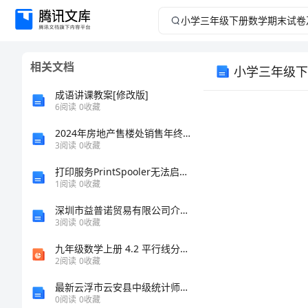
小
学
相关文档
小学三年级下
三
成语讲课教案[修改版]
年
6
阅读
0
收藏
2024年房地产售楼处销售年终个人工作总结
级
3
阅读
0
收藏
下
打印服务PrintSpooler无法启动解决方法
1
阅读
0
收藏
册
深圳市益普诺贸易有限公司介绍企业发展分析报告
3
阅读
0
收藏
数
九年级数学上册 4.2 平行线分线段成比例课件 （新版）北师大版
学
2
阅读
0
收藏
最新云浮市云安县中级统计师《统计基础知识理论及相关知识》最后冲刺试题含解析
期
0
阅读
0
收藏