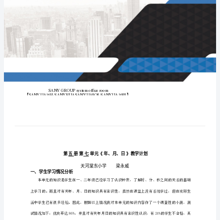
学
第
五
册
第
七
单
元
教