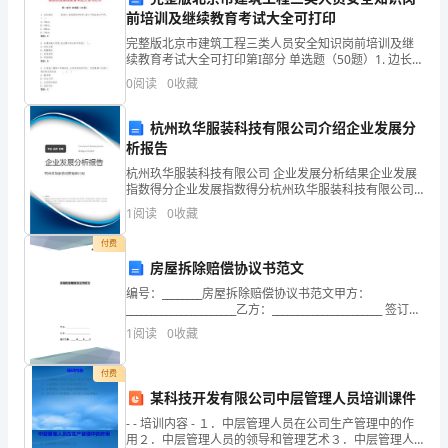
年、
前培训及继续教育考试大全可打印
月、
完整版北京市建筑工程三类人员安全知识岗前培训及继
教学内容
教学目标
续教育考试大全可打印第I部分 单选题（50题）1. 边长超
日
过 的洞口,四周设防护栏杆,洞口下张拉安全平网。( )A:
0
阅读
0
收藏
130cmB: 1
》
杭州玖华服装科技有限公司介绍企业发展分
教
析报告
学
杭州玖华服装科技有限公司 企业发展分析结果企业发展
指数得分企业发展指数得分杭州玖华服装科技有限公司
计
综合得分说明：企业发展指数根据企业规模、企业创
1
阅读
0
收藏
新、企业风险、企业活力四个维度对企业发展情况进行
评价。
划
付费
房屋拆除赔偿协议书范文
天
编号：________房屋拆除赔偿协议书范文甲方：
河
______________________乙方：______________________ 签订日
期：_____年____月____日房屋拆除赔偿
1
阅读
0
收藏
棠
付费
东
某科技开发有限公司中层管理人员培训课件
小
- - 培训内容 - １．中层管理人员在公司生产管理中的作
用２．中层管理人员的领导和管理艺术３．中层管理人