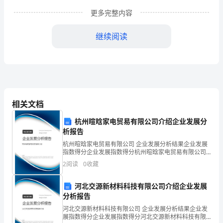
年
更多完整内容
级
继续阅读
数
一、学生学习情况分析
学
第
五
相关文档
册
杭州暄晗家电贸易有限公司介绍企业发展分
第
析报告
杭州暄晗家电贸易有限公司 企业发展分析结果企业发展
七
指数得分企业发展指数得分杭州暄晗家电贸易有限公司
综合得分说明：企业发展指数根据企业规模、企业创
2
阅读
0
收藏
单
新、企业风险、企业活力四个维度对企业发展情况进行
评价。
元
河北交源新材料科技有限公司介绍企业发展
分析报告
教
河北交源新材料科技有限公司 企业发展分析结果企业发
学
展指数得分企业发展指数得分河北交源新材料科技有限
情况，以便进行查漏补缺。