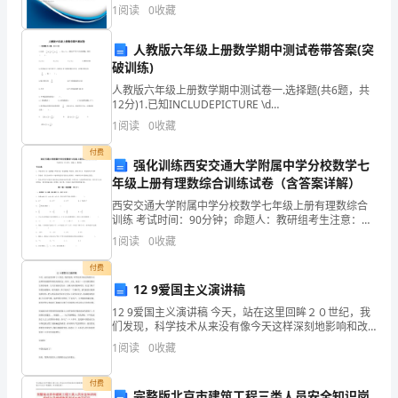
公司综合得分说明：企业发展指数根据企业规模、企业
1
阅读
0
收藏
创新、企业风险、企业活力四个维度对企业发展情况进
计
二、单元教学目标
行评
1、
认识年、月、日，了解他们之间的关系；
人教版六年级上册数学期中测试卷带答案(突
划
2、
破训练)
3、
会看日历，能从日历中找到有关的信
教
4、
2424
人教版六年级上册数学期中测试卷一.选择题(共6题，共
三、单元学习内容的前后联系
12分)1.已知INCLUDEPICTURE \d
案
"http://www.quzujuan.com/uploads/image/kityformu
四、教学重点、难点
1
阅读
0
收藏
第
已学过的相关内容：
付费
一年级
强化训练西安交通大学附属中学分校数学七
----
五
●认识钟表
年级上册有理数综合训练试卷（含答案详解）
----
二年级下
?
-
西安交通大学附属中学分校数学七年级上册有理数综合
册
●认识时、分、秒
训练 考试时间：90分钟；命题人：教研组考生注意：
●体验时间的长短
1、本卷分第I卷（选择题）和第Ⅱ卷（非选择题）两部
第
1
阅读
0
收藏
分，满分100分，考试时间90分钟2、答卷前，考生务
七
推算出从一个时刻到另一个时刻所经过的时
付费
五、单元评价要点
12 9爱国主义演讲稿
单
12 9爱国主义演讲稿 今天，站在这里回眸２０世纪，我
信息。
们发现，科学技术从来没有像今天这样深刻地影响和改
元
变着社会、经济、文化、观念——以至我们赖以生存的
2、能根据日历进行在关日期的简单推算。
1
阅读
0
收藏
地球。当人告别茹毛饮血，刀耕火种的蒙昧时代，经过
《
了
付费
算出经过的时间（可以不列出算式）
完整版北京市建筑工程三类人员安全知识岗