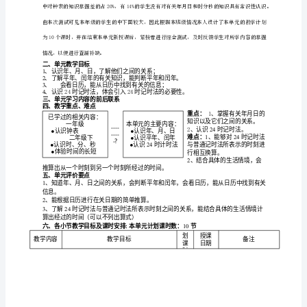
学
计
划
教
案
北
师
大
SANYGROUPsystemofficeroom
版
小
学
三