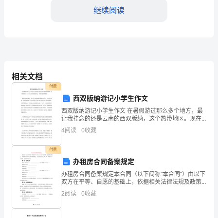
继续阅读
认
识
和
自
相关文档
我
付费
学习。
反
西双版纳游记小学生作文
西双版纳游记小学生作文 在暑假游过那么多个地方，最
思
让我挂念的还是云南的西双版纳，这个热带地区。现在
是的西双版纳游记，希望对您有所帮助。 旅游开始啦，
能
学的英语再温习一遍
4
阅读
0
收藏
我们一团人老少青年都在导游的带领下一起走进了
力
上半年工作总结表篇二
付费
办租房合同备案规定
的
办租房合同备案规定本合同（以下简称“本合同”）由以下
写
双方在平等、自愿的基础上，依据相关法律法规及政策
规定，经友好协商达成一致，特签订如下条款，以资共
2
阅读
0
收藏
作
同遵守：第一条 合同主体甲方（出租方）：
形