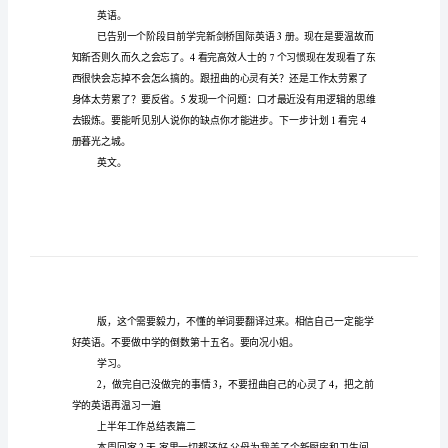
20
篇)
上半年工作总结表篇一
上
半
工作。
年
工
作
总
2
思。，在。
结
个人。
表
(实
英语。
用