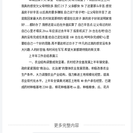
20
篇)
总
结
5
是
一
册暮光之城。
种
英文。
可
以
提
高
自
更多完整内容
我