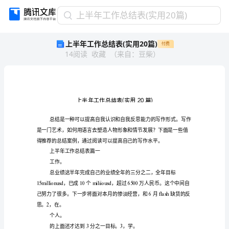
上
上半年工作总结表(实用20篇)
半
上半年工作总结表(实用20篇)
付费
年
14
阅读
收藏
（
来自
：
豆柴
）
工
作
总
结
表
(实
用