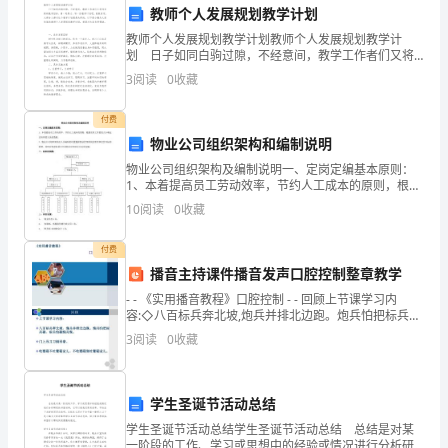
教师个人发展规划教学计划
式。
教师个人发展规划教学计划教师个人发展规划教学计
划 日子如同白驹过隙，不经意间，教学工作者们又将
写
迎来新的教学目标，请一起努力，写一份教学计划吧。
3
阅读
0
收藏
我敢肯定，大部分人都对这个教学计划很是头疼的，以
作
下是小
付费
是
物业公司组织架构和编制说明
一
物业公司组织架构及编制说明一、定岗定编基本原则：
1、本着提高员工劳动效率，节约人工成本的原则，根据
门
实际工作量的大小确定实际所需人员的数量。2、物业公
10
阅读
0
收藏
司组织架构及人员编制的设置根据物业管理的岗位职责
和经
艺
付费
上半年工作总结表篇三
术，
播音主持课件播音发声口腔控制整章教学
- - 《实用播音教程》口腔控制 - - 回顾上节课学习内
如
容:◇八百标兵奔北坡,炮兵并排北边跑。炮兵怕把标兵碰,
标兵怕碰炮
“”
3
阅读
0
收藏
何
用
学生圣诞节活动总结
语
学生圣诞节活动总结学生圣诞节活动总结 总结是对某
一阶段的工作、学习或思想中的经验或情况进行分析研