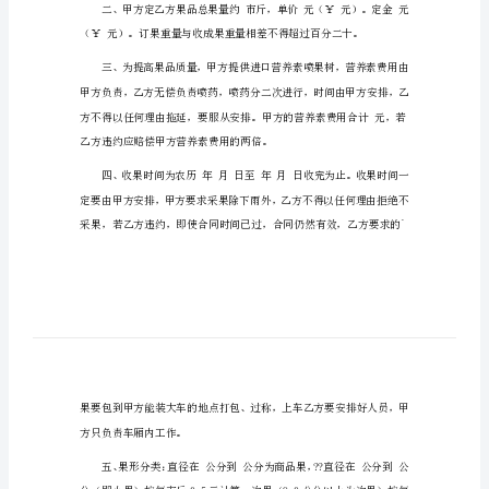
同
甲方：联系电话：
2024
乙方：联系电话：
电
脑
办
公
设
备
采
购
合
同