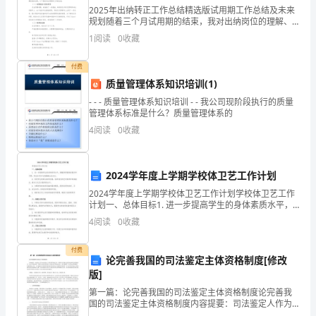
方
2025年出纳转正工作总结精选版试用期工作总结及未来
规划随着三个月试用期的结束，我对出纳岗位的理解、
协
工作性质的把握、业务技能的提升以及思想认识的深化
1
阅读
0
收藏
都有了显著的进步，这些经历对我的职业生涯具有重要
的补
商
付费
一
质量管理体系知识培训(1)
- - - 质量管理体系知识培训 - - 我公司现阶段执行的质量
致，
管理体系标准是什么？质量管理体系的
4
阅读
0
收藏
就
甲
定金，果由乙方自行处理。
2024学年度上学期学校体卫艺工作计划
方
2024学年度上学期学校体卫艺工作计划学校体卫艺工作
定
计划一、总体目标1. 进一步提高学生的身体素质水平，
增强体育锻炼的意识和习惯，形成全员参与的健康生活
4
阅读
0
收藏
方式。2. 促进学生的综合素质发展，培养他们的艺
购
在地人民法院起诉。
付费
乙
论完善我国的司法鉴定主体资格制度[修改
版]
方
第一篇：论完善我国的司法鉴定主体资格制度论完善我
的
国的司法鉴定主体资格制度内容提要：司法鉴定人作为
效。
司法鉴定工作的具体实施主体，在整个司法鉴定过程中