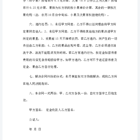
2024
电
脑
办
公
乙方违约应赔偿
设
备
采
购
合
同
1
甲