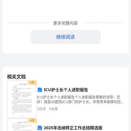
方：
联
系
更多完整内容
电
继续阅读
话：
乙
方只负责车厢内工作。
方：
联
相关文档
系
付费
ICU护士长个人述职报告
电
ICU护士长个人述职报告个人述职报告尊敬的领导：您
好！我是XX医院ICU部门的护士长，非常荣幸能够向您
话：
汇报我的个人工作情况和思考。一、工作概述作为ICU护
3
阅读
0
收藏
士长，我主要负责协调和管理ICU部门的工作，确
经
付费
双
2025年出纳转正工作总结精选版