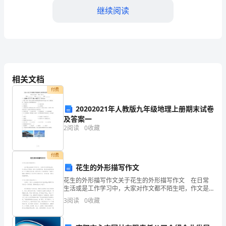
安
继续阅读
全
操
作
作。
规
相关文档
程
付费
1.
坏。
20202021年人教版九年级地理上册期末试卷
及答案一
操
2
阅读
0
收藏
作
前
付费
报告。
花生的外形描写作文
请
花生的外形描写作文关于花生的外形描写作文 在日常
生活或是工作学习中，大家对作文都不陌生吧，作文是
确
由文字组成，经过人的思想考虑，通过语言组织来表达
3
阅读
0
收藏
一个主题意义的文体。还是对作文一筹莫展吗？下面是
认
小