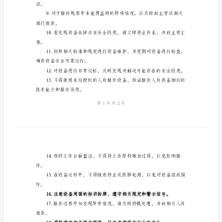
器是否平稳放置。
安
全
操
作
态。
规
程
的通风条件。
2024
年
备安全运行。
三
工
洁。
位