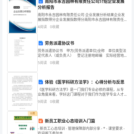
设
南阳市永吉园林有限责任公司介绍企业发展
分析报告
备
南阳市永吉园林有限责任公司 企业发展分析结果企业发
展指数得分企业发展指数得分南阳市永吉园林有限责任
运
公司综合得分说明：企业发展指数根据企业规模、企业
4
阅读
0
收藏
创新、企业风险、企业活力四个维度对企业发展情况进
行
行评
状
劳务派遣协议书
劳务派遣协议书 甲方(劳务派遣单位)全称 单位类型法
态
定代表人（或负责人） 登记注册地邮编 实际经营地
邮编 劳动保障证号组织机构代码证号 联系部门联系
正
5
阅读
0
收藏
人联系电话 乙方(实际用工
常，
体验《医学科研方法学》：心得分析与反思
检
《医学科研方法学》是一门我们专业必修的课程，从专
查
业角度来看，学好这门课程对于我们作为医学专业人才
的成长十分重要。学习这门课程不仅要求我们能够掌握
9
阅读
0
收藏
科研的基本方法和技能，还要提高我们的综合能力，尤
电
其是大数
付费
源
新员工职业心态培训入门篇
接
- 新员工心态培训 - 管理保障部内部分享 - * - 课堂要求 -
欢迎阁下参加本