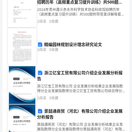
招聘历年（高频重点复习提升训练）共500题附
喷
带答案详解
2024年贵州遵义赤水市科学技术协会科技馆招聘历年
（高频重点复习提升训练）共500题附带答案详解每套试
灌
卷共500题，答案解析在试卷最后面题型单选题多选题填
2
阅读
0
收藏
空题判断题简答题公文写作合计统分人得分第1卷一
浆
记
精编园林规划设计理念研究论文
录
3
阅读
0
收藏
表
6.03R/Gp-
浙江亿宝工贸有限公司介绍企业发展分析报
告
03
浙江亿宝工贸有限公司 企业发展分析结果企业发展指数
高
得分企业发展指数得分浙江亿宝工贸有限公司综合得分
说明：企业发展指数根据企业规模、企业创新、企业风
2
阅读
0
收藏
喷
险、企业活力四个维度对企业发展情况进行评价。该企
业的
制
景喆通商贸（河北）有限公司介绍企业发展
分析报告
浆
景喆通商贸（河北）有限公司 企业发展分析结果企业发
展指数得分企业发展指数得分景喆通商贸（河北）有限