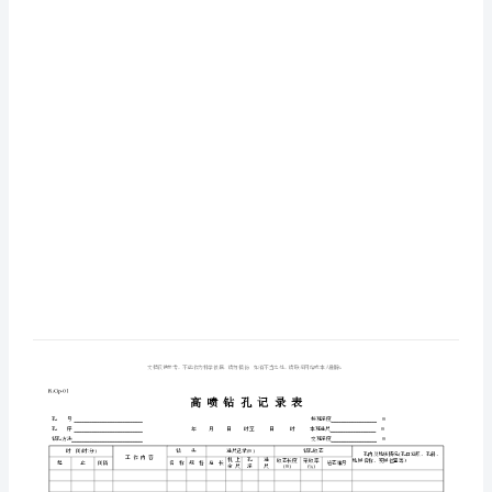
6.03
R/Gp-03
高喷制浆记录表
及
6.04
R/Gp-04
高喷灌浆孔质量检验表
产
6.05
R/Gp-05
高压喷射灌浆工效分析表
品
6.06
R/Gp-06
高压喷射灌浆综合成果表
6.07
R/Gp-07
围井检查注水试验记录
记
6.08
R/Gp-08
检查孔注水试验记录
录
6.09
R/Gp-09
样
注：
表
清
单
6
高
喷
灌