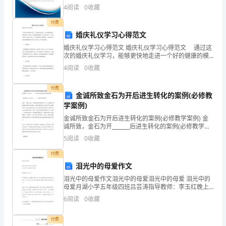
记
公司综合得分说明：企业发展指数根据企业规模、企业
4
阅读
0
收藏
创新、企业风险、企业活力四个维度对企业发展情况进
录
行评
付费
表
婚庆礼仪学习心得范文
婚庆礼仪学习心得范文 婚庆礼仪学习心得范文 通过这
6.04R/Gp-
次的婚庆礼仪学习，能够更快地走进一个好的健康的模
式，更快地进入工作状态，更快地帮老板挣钱，而不是
04
4
阅读
0
收藏
全凭天分，全凭自己悟性，如果几天就走了,岂不是也浪
高
付费
金诚所致金石为开后进生转化的案例(必修教
喷
学案例)
灌
金诚所致金石为开后进生转化的案例(必修教学案例) 金
档
请
当
请
系
文
仅供参考，不能作为科学依据，
勿模仿；如有不
之处，
联
诚所致，金石为开_______后进生转化的案例(必修教学案
例) “金诚所致，金石为开”_______后进生转化的案例 从教
浆
5
阅读
0
收藏
二十余载，也赶上了轰轰烈烈
R/Gp-01
孔
付费
泪光中的母爱作文
质
泪光中的母爱作文泪光中的母爱泪光中的母爱 泪光中的
孔号接班深
母爱月湖小学五年级四班吕芸涛指导教师：李玉红晚上
量
睡觉时，大脑像放电影一样，回忆着刚刚发生过的事情
6
阅读
0
收藏
小学生作文 作文人网 你也可以投稿，泪水
检
钻孔方法交班深
付费
时间时分
(:)