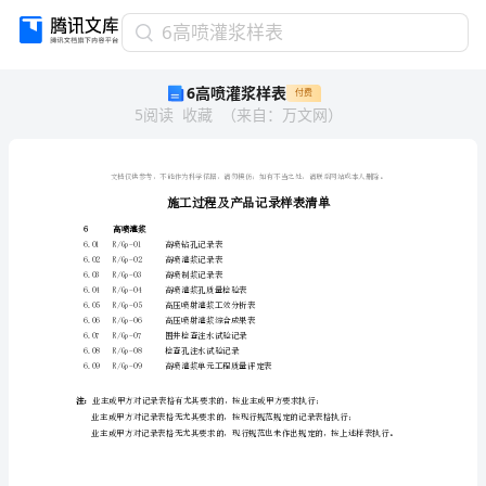
6
6高喷灌浆样表
高
6高喷灌浆样表
付费
喷
5
阅读
收藏
（
来自
：
万文网
）
灌
浆
样
表
施
工
6
高喷灌浆
过
6.01
R/Gp-01
高喷钻孔记录表
程
6.02
R/Gp-02
高喷灌浆记录表