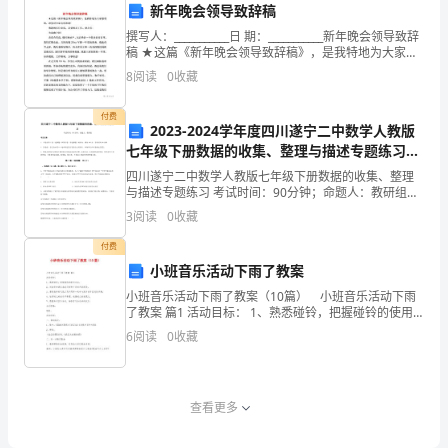
验
容
工作内
新年晚会领导致辞稿
起
名
止
间隔
称
表
撰写人：___________日 期：___________新年晚会领导致辞
稿 ★这篇《新年晚会领导致辞稿》，是我特地为大家整
6.05R/
理的，希望对大家有所帮助！ 尊敬的各位来宾，亲爱
8
阅读
0
收藏
的员工们、朋友
文
付费
档
2023-2024学年度四川遂宁二中数学人教版
仅
七年级下册数据的收集、整理与描述专题练习试
题
供
四川遂宁二中数学人教版七年级下册数据的收集、整理
与描述专题练习 考试时间：90分钟；命题人：教研组考
参
生注意：1、本卷分第I卷（选择题）和第Ⅱ卷（非选择
3
阅读
0
收藏
考，
题）两部分，满分100分，考试时间90分钟2、答卷
不
付费
能
小班音乐活动下雨了教案
作
小班音乐活动下雨了教案（10篇） 小班音乐活动下雨
了教案 篇1 活动目标： 1、熟悉碰铃，把握碰铃的使用
为
方法。 2、用动作和语言表达对两种不同雨声的感受。
6
阅读
0
收藏
科
3、感受
学
依
查看更多
据，
请