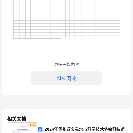
浆
6.01R/Gp-
01
高
喷
钻
更多完整内容
孔
继续阅读
记
录
表
6.02R/Gp-
相关文档
02
付费
2024年贵州遵义赤水市科学技术协会科技馆
高