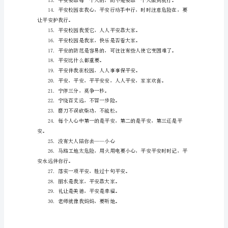
中
2.人人平安，家家放心。
第
3.人过马路口，斑马线内走。
一
的
是
平
安，
6.人的平安行为是第一要素。
第
7.人病不上车，车病不上路。
二
的
是
平
安，