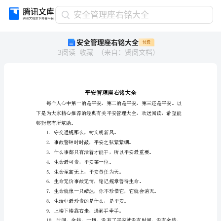
安
安全管理座右铭大全
全
安全管理座右铭大全
付费
管
3
阅读
收藏
（
来自
：
贤阅文档
）
理
座
右
铭
大
全
平