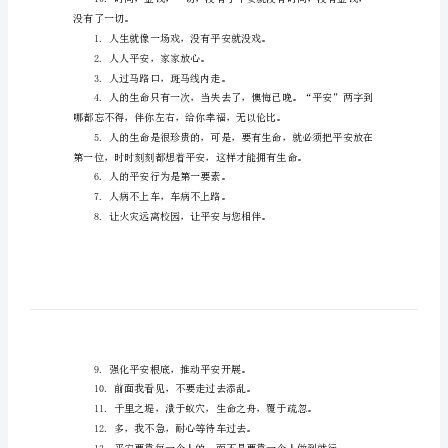
够對您有所幫助。
安
1.守交通规那么，树文明新风。
管
理
座
右
4.生命最可贵，平安第一位。
铭
5.生命
大
全
每
9.上楼
个
人
没有了一切。
心