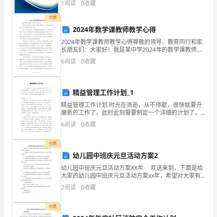
大
1
阅读
0
收藏
新、企业风险、企业活力四个维度对企业发展情况进行
评价。
全，
付费
28.丽水是我家，平安靠大家。
2024年数学课教师教学心得
欢
2024年数学课教师教学心得尊敬的领导、教育同行和家
29.礼让是美德，平安是幸福。
长朋友们：大家好！我是某中学2024年的数学课教师，
送
今天我将分享我在这一学年的数学课教学心得。首先，
6
阅读
0
收藏
30.老师就像我妈妈，要听她。
我想说教学是一项充满挑战和乐趣的工作。在我执教的
阅
读，
精益管理工作计划_1
希
精益管理工作计划 时光在流逝，从不停歇，很快就要开
展新的工作了，此时此刻需要制定一个详细的计划了。
望
那么你真正懂得怎么写好计划吗？以下是小编为大家收
6
阅读
0
收藏
集的精益管理工作计划，供大家参考借鉴，希望可以帮
能
付费
够
幼儿园中班庆元旦活动方案2
幼儿园中班庆元旦活动方案XX年 欢送来到，下面是给
對
大家的幼儿园中班庆元旦活动方案xx年，希望对大家有
帮助。 1、通过活动，让孩子和家长感受到节日的气
2
阅读
0
收藏
您
氛，共同分享节日的快乐。 2、让孩子通过
有
付费