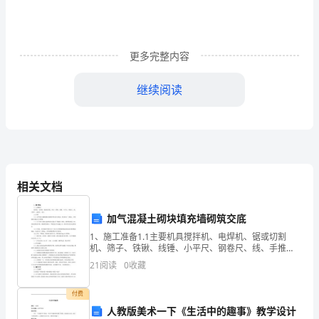
第
三
更多完整内容
还
继续阅读
是
9.强化
平
安。
以
相关文档
下
是
加气混凝土砌块填充墙砌筑交底
1、施工准备1.1主要机具搅拌机、电焊机、锯或切割
为
机、筛子、铁锹、线锤、小平尺、钢卷尺、线、手推
车、皮数杆、木砖。1.2材料1.2.1加气凝土砌块规格及强
让平安护我行。
21
阅读
0
收藏
大
度应符合设计要求，并具有出厂合格证，并经复检合
家
付费
人教版美术一下《生活中的趣事》教学设计