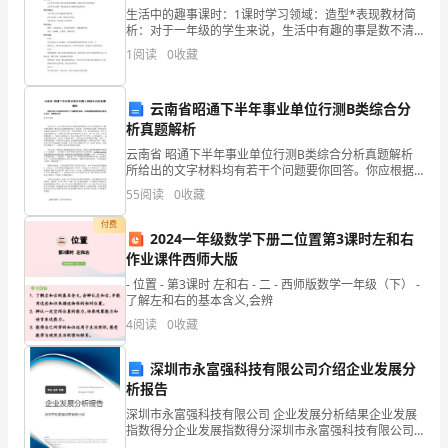
精
生活中的趣事课时：1课时学习领域：造型*表现教材简
心
析：对于一年级的学生来说，生活中有趣的事是数不清
的，比如说出去玩、做了个奇特的梦……能够把它画下
1
阅读
0
收藏
来，那就更有趣了。教学目标：1.引导学生回忆生活中各
推
18.平安比什么都重要。
种
荐
云南省昭通下半年事业单位行测B类综合分
析真题解析
的
云南省 昭通下半年事业单位行测B类综合分析真题解析
经
所给出的文字材料均有若干个问题要你回答。你应根据
21.宁停三分，莫争一秒。
资料提供的信息进行分析、判断和处理。请开始答题:
55
阅读
0
收藏
（一）过去30年，人口学是社会科学中比较活跃的领
典
22.宁绕百丈远，不冒一步险。
域。仅
付费
2024一年级数学下册二位置第3课时左和右
有
23.磨刀不误砍柴功，不能松。
作业课件西师大版
关
- 位置 - 第3课时 左和右 - 二 - 西师版数学一年级（下） -
了解左和右的基本含义,会辨
平
安。
4
阅读
0
收藏
安
25.没有大人陪你去——小心
深圳市永富强科技有限公司介绍企业发展分
管
析报告
深圳市永富强科技有限公司 企业发展分析结果企业发展
理
指数得分企业发展指数得分深圳市永富强科技有限公司
安永远伴你行。
综合得分说明：企业发展指数根据企业规模、企业创