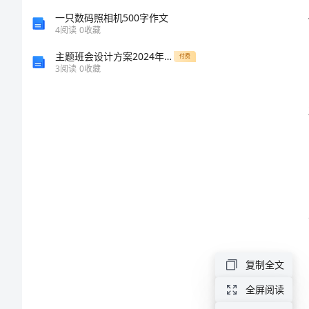
会
一只数码照相机500字作文
4
阅读
0
收藏
方
主题班会设计方案2024年中学主题班会
付费
3
阅读
0
收藏
案
2024
年
小
学
生
诚
信
复制全文
的承诺。
主
全屏阅读
题