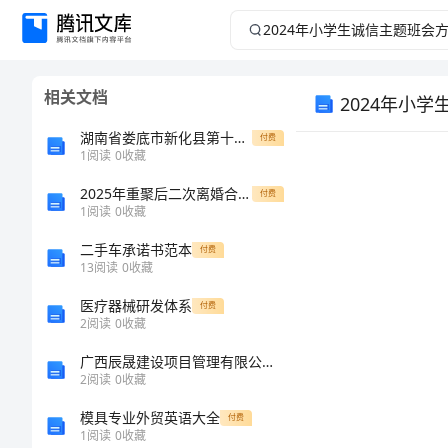
2024
年
相关文档
2024年小
小
湖南省娄底市新化县第十二中学高一语文联考试卷含解析
付费
学
1
阅读
0
收藏
生
2025年重聚后二次离婚合同范文
付费
1
阅读
0
收藏
诚
二手车承诺书范本
付费
13
阅读
0
收藏
信
医疗器械研发体系
付费
2
阅读
0
收藏
主
广西辰晟建设项目管理有限公司介绍企业发展分析报告
题
2
阅读
0
收藏
模具专业外贸英语大全
付费
班
1
阅读
0
收藏