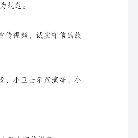
1.准备素材：班会主题海报、小卫士宣传视频、诚实守信的故
3.准备活动：小卫士宣誓、小卫士游戏、小卫士示范演绎、小
学生一起高举右手，重复跟读小卫士宣誓，表达对诚实守信