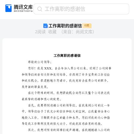
工
工作离职的感谢信
作
工作离职的感谢信
付费
离
2
阅读
收藏
（
来自
：
尚阅文库
）
职
的
感
谢
信
工
尊敬的公司领导：
作