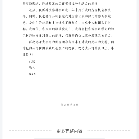
您
好！
我
是
XXX，
自
去
年
加
入
贵
公
更多完整内容
司