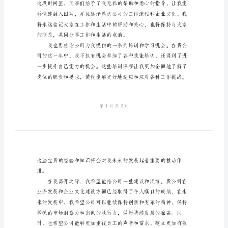
离
职
的
展开新的职业发展。
感
谢
信
最真挚的感谢和衷心的致意。
尊
敬
的
公
司
领
导：