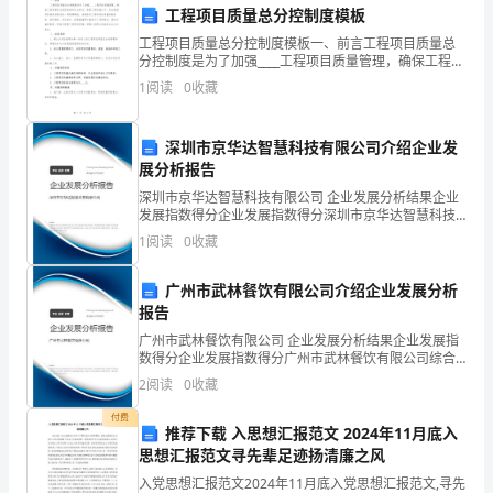
工程项目质量总分控制度模板
的
工程项目质量总分控制度模板一、前言工程项目质量总
分控制度是为了加强____工程项目质量管理，确保工程质
亲
量符合国家标准和行业规定，提高工程质量水平，结合
1
阅读
0
收藏
我国实际情况而制定的一项管理制度。该制度对工程项
切
目
关
深圳市京华达智慧科技有限公司介绍企业发
展分析报告
怀
深圳市京华达智慧科技有限公司 企业发展分析结果企业
发展指数得分企业发展指数得分深圳市京华达智慧科技
和
有限公司综合得分说明：企业发展指数根据企业规模、
1
阅读
0
收藏
企业创新、企业风险、企业活力四个维度对企业发展情
业腾飞！
良
况进
广州市武林餐饮有限公司介绍企业发展分析
好
此致
报告
培
广州市武林餐饮有限公司 企业发展分析结果企业发展指
敬礼
数得分企业发展指数得分广州市武林餐饮有限公司综合
养，
得分说明：企业发展指数根据企业规模、企业创新、企
XXX
2
阅读
0
收藏
业风险、企业活力四个维度对企业发展情况进行评价。
亦
该企
付费
推荐下载 入思想汇报范文 2024年11月底入
得
思想汇报范文寻先辈足迹扬清廉之风
入党思想汇报范文2024年11月底入党思想汇报范文,寻先