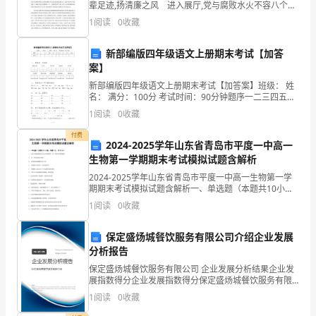
到
辈足迹,扬清廉之风 进入展厅,党与腐败水火不容八个鲜
红的大字格外醒目,给我以视觉和心灵的巨大冲击和震撼.
了
1
阅读
0
收藏
往里走,是建党初期一批优秀的中华儿女的
许
新部编版四年级语文上册期末考试【加答
案】
多
新部编版四年级语文上册期末考试【加答案】班级： 姓
宝
名： 满分：100分 考试时间：90分钟题序一二三四五六
七八九总分得分一、 看拼音，写词语。jiāng yìng ào m
1
阅读
0
收藏
贵
付费
的
2024-2025学年山东省青岛市平度一中高一
生物第一学期期末考试模拟试题含解析
工
2024-2025学年山东省青岛市平度一中高一生物第一学
期期末考试模拟试题含解析一、单选题（本题共10小
作
题，每题3分，共30分）1、人的白细胞能做变形运动吞
1
阅读
0
收藏
噬病菌，这一现象说明细胞膜A． 是一种选择透
经
保定盛炀城餐饮服务有限公司介绍企业发展
验
分析报告
和
保定盛炀城餐饮服务有限公司 企业发展分析结果企业发
展指数得分企业发展指数得分保定盛炀城餐饮服务有限
公司综合得分说明：企业发展指数根据企业规模、企业
成
1
阅读
0
收藏
创新、企业风险、企业活力四个维度对企业发展情况进
行评