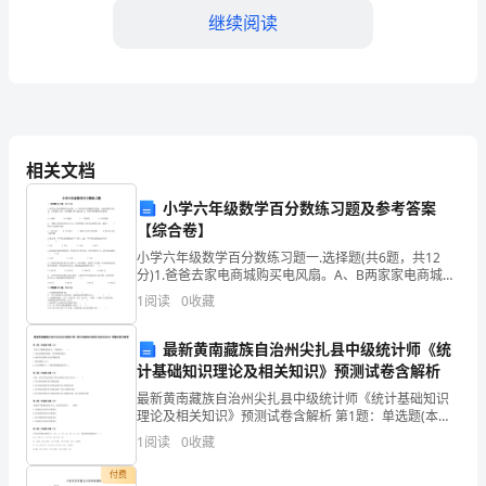
以
继续阅读
来，
受
到
用。
相关文档
了
公
小学六年级数学百分数练习题及参考答案
【综合卷】
司
小学六年级数学百分数练习题一.选择题(共6题，共12
分)1.爸爸去家电商城购买电风扇。A、B两家家电商城都
同
有优惠，且标价都是250元，A商城打八折，B商城满100
1
阅读
0
收藏
元减20元，在哪个商城购买更省钱？（
事
最新黄南藏族自治州尖扎县中级统计师《统
和
计基础知识理论及相关知识》预测试卷含解析
领
最新黄南藏族自治州尖扎县中级统计师《统计基础知识
理论及相关知识》预测试卷含解析 第1题：单选题(本题1
分)下列关于乘数的陈述中，正确的是（ ）。A.边际消
导
1
阅读
0
收藏
费倾向越低，投资乘数就越大B.政府购买乘数与
们
付费