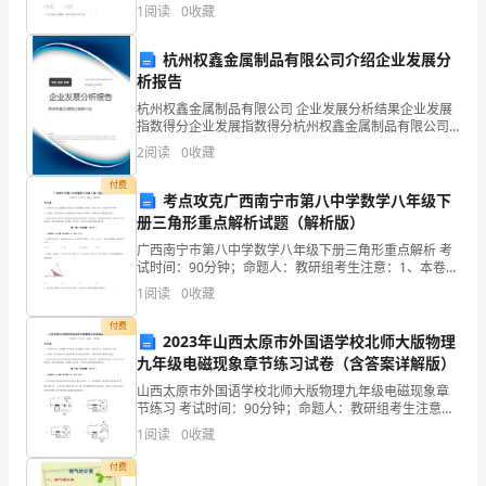
重
共40分）1、若函数f（x）=，则f（f（））=（ ）A.4
1
阅读
0
收藏
B.C. D.2、将函数的图象沿轴
点
杭州权鑫金属制品有限公司介绍企业发展分
中
析报告
杭州权鑫金属制品有限公司 企业发展分析结果企业发展
型
指数得分企业发展指数得分杭州权鑫金属制品有限公司
综合得分说明：企业发展指数根据企业规模、企业创
水
2
阅读
0
收藏
新、企业风险、企业活力四个维度对企业发展情况进行
评价。
库，
付费
考点攻克广西南宁市第八中学数学八年级下
册三角形重点解析试题（解析版）
坝
广西南宁市第八中学数学八年级下册三角形重点解析 考
址
试时间：90分钟；命题人：教研组考生注意：1、本卷分
第I卷（选择题）和第Ⅱ卷（非选择题）两部分，满分100
1
阅读
0
收藏
位
分，考试时间90分钟2、答卷前，考生务必用0
付费
于
2023年山西太原市外国语学校北师大版物理
九年级电磁现象章节练习试卷（含答案详解版）
明
山西太原市外国语学校北师大版物理九年级电磁现象章
节练习 考试时间：90分钟；命题人：教研组考生注意：
光
1、本卷分第I卷（选择题）和第Ⅱ卷（非选择题）两部
1
阅读
0
收藏
分，满分100分，考试时间90分钟2、答卷前，考生
市
付费