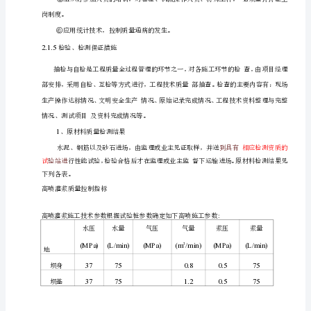
水库总库容万是一座以灌溉为主，结合防洪的重
报
告
址位于明光市管店
藕塘重附近，拦蓄南沙河
1
工
程
概
况
地
理
1.2
程任务
工
位
置
及