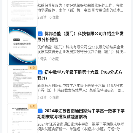
船舶保养制度为了更好地做好船舶维修保养工作，有效
一
地掌握船体、主付（辅）机，电器 和专用设备的技术状
东
况，保证安全，防止设备损坏，延长船舶使用寿命，制
林
3
阅读
0
收藏
座
定本制度。第一章总则第一条船舶定期维修保养是按船
舶设备
以
优邦合能（厦门）科技有限公司介绍企业发
灌
展分析报告
万亩，防洪保护范围
优邦合能（厦门）科技有限公司 企业发展分析结果企业
溉
发展指数得分企业发展指数得分优邦合能（厦门）科技
有限公司综合得分说明：企业发展指数根据企业规模、
3
阅读
0
收藏
为
企业创新、企业风险、企业活力四个维度对企业发展情
除险加固前水库
况进
付费
主，
初中数学八年级下册第十六章《163分式方
程(1)
结
新课标人教版初中数学八年级下册第十六章《16.3分式
后可蓄到达到设计蓄水
方程（3）》精品教案情境导入：某单位将沿街的一部分
合
房屋出租，每间房屋的租金第二年比第一年多500元，所
5
阅读
0
收藏
有房屋出租金第一年为9.6万元，第二年为10.
防
付费
2024年江苏省南通田家炳中学高一数学下学
洪
年
积近万亩，
期期末联考模拟试题含解析
的
2024年江苏省南通田家炳中学高一数学下学期期末联考
模拟试题含解析一、单选题（本题共8小题，每题5分，