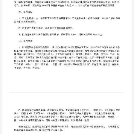
大
中
马
整
庄
改
中
方
学
学校及周边环境治理集中整改方案
案
[修
改
一、指导思想
版]
第
一
二、工作目标