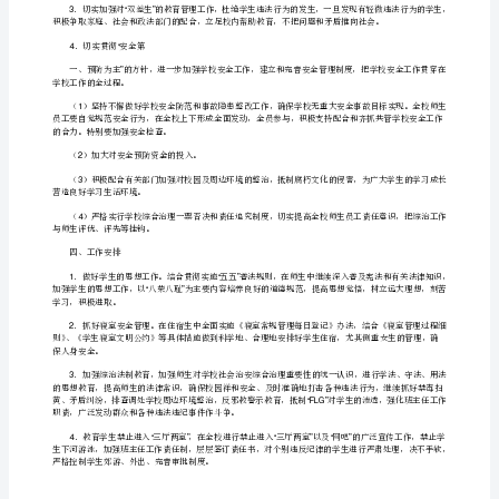
篇：
1
学
生滋事非法聚集活动。
校
．师生员工
2
及
周
三、工作措施
边
1
环
境
治
理
有检查、有评比、有总结。
集
中
整