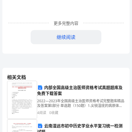
改
方
更多完整内容
案
继续阅读
学
2
校
及
周
相关文档
边
器维护自身的合法权益，同违法犯罪行为作斗争。
内部全国高级主治医师资格考试真题题库及
环
免费下载答案
3“”
境
2022—2023年全国高级主治医师资格考试完整题库精品
及答案第I部分 单选题（150题）1.尖锐湿疣的病原体是
治
A: 人类乳头瘤病毒B: 副黏病毒C: 微小棒状杆菌D: 痘病毒
．切实贯彻安全第
4“
4
阅读
0
收藏
答案：A2.女性患者，6
理
”
云南湿远市初中历史学业水平复习统一检测
学校工作的全过程。
集
试题