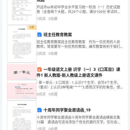
开远市xx年初中学业水平复习统一检测（一）历史试题
中
1
卷（全卷两个大题，共29个小题，满分100分 考试时间
90分钟）注意:本卷为试题卷，考生解题作答必须在答题
整
1
阅读
0
收藏
的合力。特别要加强安全检查。
卡上，答案书写在答题卡相应位置上，在试题
改
付费
（）加大对安全预防资金的投入。
2
班主任教育教案
方
班主任教育教案班主任教育教案 作为一位优秀的人民
3
教师，常常要写一份优秀的教案，编写教案有利于我们
案
营造良好学习生活环境。
弄通教材内容，进而选择科学、恰当的教学方法。如何
2
阅读
0
收藏
把教案做到重点突出呢？以下是小编为大家收集的班主
大
任
4
与师生评优、评先等挂钩。
马
一年级语文上册 识字（一）3《口耳目》课
件1 新人教版-新人教级上册语文课件
四、工作安排
庄
- 第一单元 - 3 口耳目 - 1.认识7个生字，会写4个生字。
（重点）2.认识3种笔画“ ”“ ”“ ”3.感悟汉字的形象性，感
中
1“”
受学习汉
6
阅读
0
收藏
“”
学
学习，积极进取。
学
十周年同学聚会邀请函_19
2
十周年同学聚会邀请函十周年同学聚会邀请函模板合集
校
10篇 邀请函可适当添加个性化的邀约文字。在社会一
保人身安全。
步步向前发展的今天，我们偶尔会使用上邀请函，想写
1
阅读
0
收藏