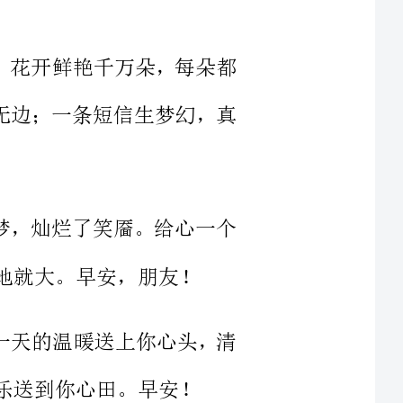
温情爱无边；一条短信生梦幻，真
醒了幽梦，灿烂了笑靥。给心一个
头，把一天的温暖送上你心头，清
的希望门口站着大财神，早早的希
顺。亲，快早早起，祝你美愿早早
个深呼吸，心态调整好，烦恼全抛