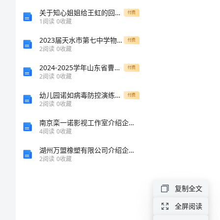
语
关于知心姐姐给王虹的回信作文
付费
1
阅读
0
收藏
对
2023届天水市第七中学物理八年级上册期末质量检测试题含解析
付费
2
阅读
0
收藏
女
2024-2025学年山东省曹县三桐中学年数学高一上册期末质量检测试题含解析
人
付费
2
阅读
0
收藏
好
幼儿园诺如病毒防控演练方案
付费
点
2
阅读
0
收藏
的
南京栾一诺影视工作室介绍企业发展分析报告
4
阅读
0
收藏
早
湖州万盟橡塑有限公司介绍企业发展分析报告
安
2
阅读
0
收藏
问
成真
复制全文
候
语
全屏阅读