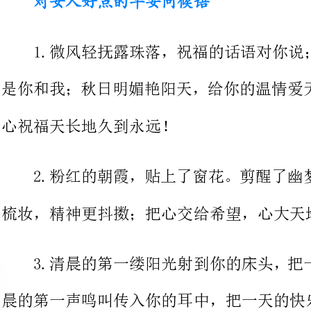
是你和我；秋日明媚艳阳天，给你的
心祝福天长地久到永远！
2.粉红的朝霞，贴上了窗花。剪
梳妆，精神更抖擞；把心交给希望，心大天地就大。早安，朋友！
3.清晨的第一缕阳光射到你的床
晨的第一声鸣叫传入你的耳中，把一天的快乐送到你心田。早安！
4.早早的希望幸福来敲门，早早
望情谊永不分，早早的希望千事万事
。早安！
5.早起伸懒腰，面对镜子笑，做