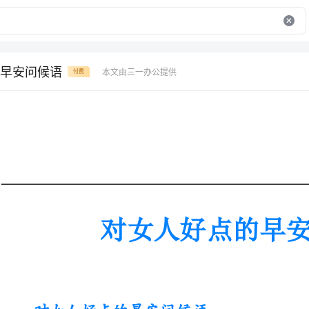
早安问候语
本文由三一办公提供
付费
对女人好点的早安问候语
对女人好点的早安问候语
1.微风轻抚露珠落，祝福的话语