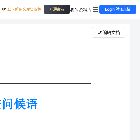
立享超值文库资源包
我的资料库
开通会员
Login 腾讯文档
编辑文档
对你说；花开鲜艳千万朵，每朵都