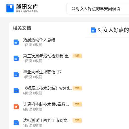
对
女
相关文档
对女人好点的
人
拓展活动个人总结
好
1
阅读
0
收藏
第三次月考滚动检测卷-重庆市彭水一中数学七年级上册期中综合测评综合测评试题（解析版）
点
付费
1
阅读
0
收藏
的
毕业大学生求职信_27
3
阅读
0
收藏
早
《钢筋工技术总结》word版
付费
6
阅读
0
收藏
安
计算机控制技术第6章数字pid控制算法
付费
问
6
阅读
0
收藏
达标测试江西九江市同文中学数学七年级上册第四单元几何图形初步定向测试试题（详解版）
付费
候
1
阅读
0
收藏