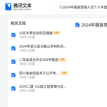
2024
年
相关文档
2024年服
服
小区冬季安全防范措施
付费
装
1
阅读
0
收藏
营
2024年浙江省马鞍山市材料员专业管理实务考试题库附参考答案（满分必刷）
1
阅读
0
收藏
销
二年级语文作文300字精选
付费
2
阅读
0
收藏
人
四川省金阳县关于公开考试招考3名金阳县社区专职工作者强化模拟卷第2次练习
付费
3
阅读
0
收藏
员
2024二建《公路工程管理与实务》模拟真题D卷
个
2
阅读
0
收藏
人