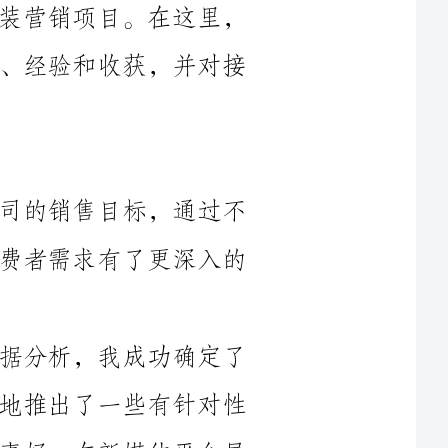
在过去一年里，我积极致力于实现公司的销售目标，通过不
断学习和实践，我对服装市场的趋势和消费者需求有了更深入的
1.精准市场定位：通过市场调研和数据分析，我成功确定了
我们目标客户群体的特征和需求，针对性地推出了一些有针对性
的营销活动。例如，我们根据年轻消费者喜好，在新媒体平台展
开了一场名为“时尚炫彩”的线上活动，通过短视频、直播等形
式吸引了大量年轻消费者的关注和参与，进而提高了我们在年轻
2.渠道拓展与合作：为了扩大我们的销售渠道，我积极寻找