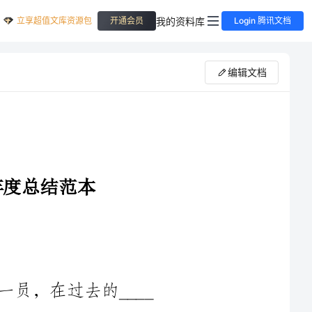
立享超值文库资源包
我的资料库
开通会员
Login 腾讯文档
编辑文档
___
年，我有幸参与并负责了一系列重要的服装营销项目。在这里，
我将向您汇报我在过去一年中的工作成果、经验和收获，并对接