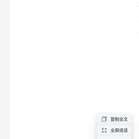
年
度
总
结
范
本
2024
年
服
复制全文
装
全屏阅读
营