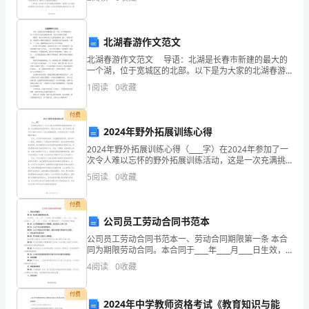
身素质队伍的建设，提高其管理水平。做到有情做人无
情管理，
用
的
北湖春游作文范文
北湖春游作文范文 导语：北湖是长春市新建的最大的
一
一个湖，位于宽城区的北部。以下是为大家的北湖春游
内容，欢送大家阅读与借鉴！ 暑假里，我们全家到向
1
阅读
0
收藏
种
往己久的青海湖旅游。路上，妈妈告诉我：青海湖位于
形
付费
2024年野外拓展训练心得
式。
2024年野外拓展训练心得（____字）在2024年参加了一
次令人难以忘怀的野外拓展训练活动，这是一次充满挑
那
战和收获的经历。通过这次训练，我不仅学到了很多关
5
阅读
0
收藏
于团队合作和个人能力的重要经验，还深刻体会到
么
付费
应
公司员工劳动合同书范本
当
公司员工劳动合同书范本一、劳动合同期限第一条 本合
同为期限劳动合同。本合同于____年____月____日生效，
如
其中试用期至____年____月____日止。本合同于____年____
4
阅读
0
收藏
月____日终止
何
付费
2024年中学教师资格考试《教育知识与能