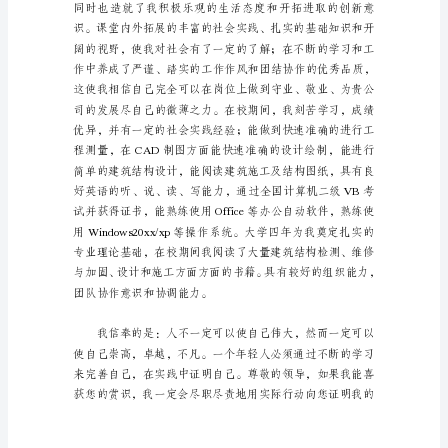
于
尊敬的领导：
土
木
工
程
的
求
职
自
机会，特向贵公司做自我推荐。
荐
信
我
们