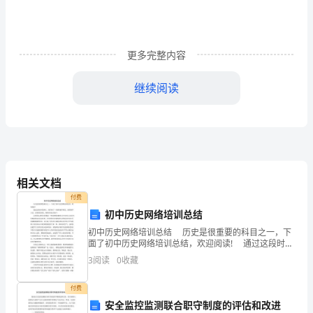
眼
下
更多完整内容
的
社
继续阅读
会，
自
荐
信
相关文档
付费
的
初中历史网络培训总结
使
初中历史网络培训总结 历史是很重要的科目之一，下
面了初中历史网络培训总结，欢迎阅读! 通过这段时间
用
的网上，我学到了一些新的教学理念、新的教学方法，
3
阅读
0
收藏
让我受益匪浅。现将培训总结如下: 众所周知
频
付费
率
安全监控监测联合职守制度的评估和改进