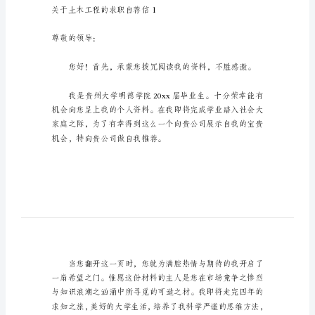
_4
土
木
工
程
的
求
考，欢迎大家阅读。
职
自
荐
信
关于土木工程的求职自荐信1
关