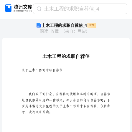
土
土木工程的求职自荐信_4
木
土木工程的求职自荐信_4
付费
工
阅读
收藏
（
来自
：
豆柴
）
程
的
求
职
自
荐
信
关于土木工程的求职自荐信