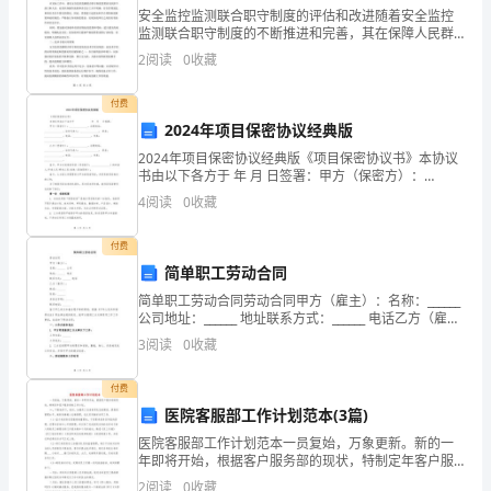
安全监控监测联合职守制度的评估和改进随着安全监控
越
监测联合职守制度的不断推进和完善，其在保障人民群
众生命财产安全方面的重要作用得到了充分肯定。然
来
2
阅读
0
收藏
而，在面对新的安全威胁和挑战时，该制度依然存在一
些问题和不
越
付费
2024年项目保密协议经典版
高，
2024年项目保密协议经典版《项目保密协议书》本协议
自
书由以下各方于 年 月 日签署：甲方（保密方）：
_______________，注册地址：_____________
4
阅读
0
收藏
荐
信
付费
简单职工劳动合同
是
简单职工劳动合同劳动合同甲方（雇主）：名称：______
公司地址：______ 地址联系方式：______ 电话乙方（雇
自
员）：姓名：______性别：______身份证号码：______联系
3
阅读
0
收藏
电话：_
我
付费
推
医院客服部工作计划范本(3篇)
团队协作意识和协调能力。
销
医院客服部工作计划范本一员复始，万象更新。新的一
年即将开始，根据客户服务部的现状，特制定年客户服
采
务部的工作计划。一、不断地学习，培训。加强员工自
2
阅读
0
收藏