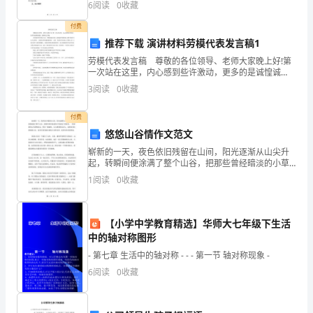
每
6
阅读
0
收藏
手
签名
位（社
村）负
签名
歌。下面是对古诗鉴赏十大规律的总结，供2024年语
经
人
：单
区、
责人
月
付费
推荐下载 演讲材料劳模代表发言稿1
工
劳模代表发言稿 尊敬的各位领导、老师大家晚上好!第
资
一次站在这里，内心感到些许激动，更多的是诚惶诚
恐，感到受之有愧。 回首我在四中的这六年，不断地
3
阅读
0
收藏
__
成长进步，我知道在我的成长过程中离不开众人的帮
助，
元，
付费
悠悠山谷情作文范文
津、
崭新的一天，夜色依旧残留在山间，阳光逐渐从山尖升
起，转瞬间便涂满了整个山谷，把那些曾经暗淡的小草
补
涂成了碧绿色。一阵清新的山风轻拂而过，带来一股幽
1
阅读
0
收藏
香，让人感到舒适宜人。这便是著名的悠悠山谷，这里
贴
有着美丽
及
长
市
市
低生活保障办法
长政发
第
十
《
沙
城
居民最
》（
【】号）
四
【小学中学教育精选】华师大七年级下生活
中的轴对称图形
奖
条拒绝为申请
家庭收
劳
能力
就
状
等出
或为
出
虚
人
入、
动
、
业
况
具证明
其
具
- 第七章 生活中的轴对称 - - - 第一节 轴对称现象 -
金
6
阅读
0
收藏
的
由
在单位
级主管部门给
批
教育或党纪处
明
，
其所
和上
予
评
分。用人
元，
为申请
家庭成
供收
或为
出
虚
的
报市
信办
人
员提
入证明
其
具
假证明
，
征
记入