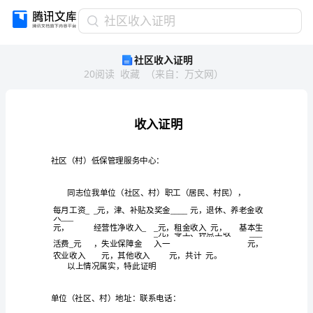
社
社区收入证明
区
社区收入证明
收
20
阅读
收藏
（
来自
：
万文网
）
入
证
明
收
入
证
明
社