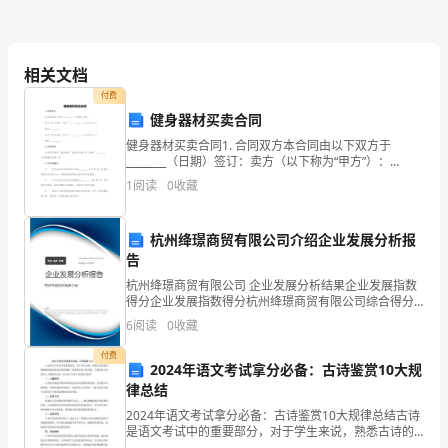
营性净收
元，
经
我
单
活费_元
，失业
相关文档
位
付费
农
收
业
入
元，其他
健身器材买卖合同
（社
健身器材买卖合同1. 合同双方本合同由以下双方于
以上情况属
，
区、
________（日期）签订：卖方（以下称为“甲方”）：
________（公司/个人）地址：________买方（以下称为“乙
1
阅读
0
收藏
方”）：________（
村）
职
杭州绛璟商贸有限公司介绍企业发展分析报
告
工
位（社
村）
址
联
单
区、
地
：
杭州绛璟商贸有限公司 企业发展分析结果企业发展指数
（居
得分企业发展指数得分杭州绛璟商贸有限公司综合得分
说明：企业发展指数根据企业规模、企业创新、企业风
6
阅读
0
收藏
险、企业活力四个维度对企业发展情况进行评价。该企
民、
业的
付费
2024年语文考试拿分必备：古诗鉴赏10大规
村
律总结
民），
2024年语文考试拿分必备：古诗鉴赏10大规律总结古诗
是语文考试中的重要部分，对于学生来说，熟悉古诗的
鉴赏规律能够帮助他们更好地理解、背诵和分析古代诗