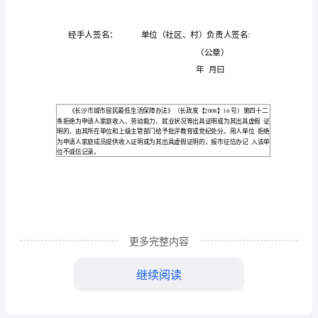
区
（村）
低
保
管
社
（村）
保管
务中
区
低
理服
理
服
务
中
位
位（社
村）
（
村
）
同志
我单
区、
职工
居民、
民
心：
更多完整内容
同
每
月工资_
_元，津、补
及
继续阅读
志
入
___
位