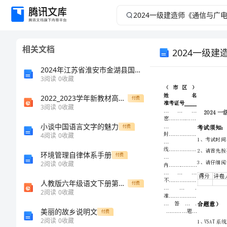
2024
一
相关文档
2024一级
级
2024年江苏省淮安市金湖县国家电网招聘之文学哲学类考试题库及参考答案【夺分金卷】
建
3
阅读
0
收藏
造
2022_2023学年新教材高中化学第1章原子结构元素周期律第2节元素周期律和元素周期表第2课时元素周期表课件鲁科版必修第二册
付费
3
阅读
0
收藏
师
小谈中国语言文字的魅力
付费
4
阅读
0
收藏
《通
环境管理自律体系手册
付费
2
阅读
0
收藏
信
人教版六年级语文下册第十三课一夜的工作
付费
与
2
阅读
0
收藏
美丽的故乡说明文
付费
广
2
阅读
0
收藏