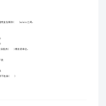
A.软切换
B.硬切换
一、单选题（共20题，每题1分。选项中，只有1个符
C.接力切换
D.定向切换
1、VSAT系统是以传输低数率的数据而发展起来的，目前已经能够承担高数率业务。其出站链路
A.1%
B.2%
C.2.5%
D.5%
A.20～50
，()会导致光信号的畸变。
B.60～90
C.100～120
D.130～150