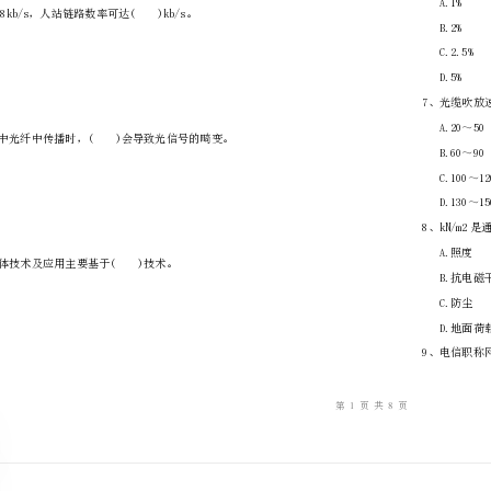
………
不
………………
…….
准
………………
答
…….
合题意）
题
……………
速率可达8448kb/s，人站链路数率可达()kb/s。
A.8448
B.4096
C.2048
D.1544
2、在光信号中光纤中传播时
A.反射
B.折射
C.损耗