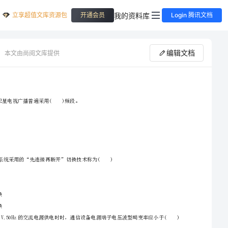
立享超值文库资源包
我的资料库
开通会员
Login 腾讯文档
编辑文档
本文由尚阅文库提供
2024一级建造师《通信与广电工程管理与实务》试题II卷附答案
A.L
B.S
C.C
D.X
2、请首先按要求在试卷的指定位置填写您的姓名、准考证号等信息。
3、请仔细阅读各种题目的回答要求，在密封线内答题，否则不予评分。