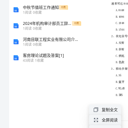
电
中秋节值班工作通知
付费
1
阅读
0
收藏
工
2024年机构审计部员工辞职报告
付费
1
阅读
0
收藏
程
河南目联工程实业有限公司介绍企业发展分析报告
1
阅读
0
收藏
管
客房理论试题及答案[1]
理
43
阅读
1
收藏
与
实
务》
复制全文
试
全屏阅读
题