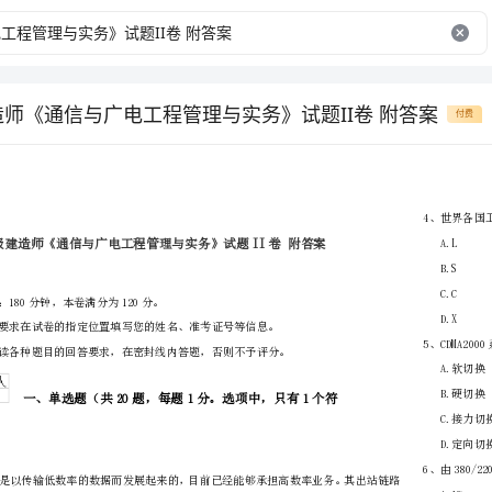
建造师《通信与广电工程管理与实务》试题II卷 附答案
付费
省
（市区）
姓名
准考证号
………
密
……….………
…
考试须知：
封
………………
1、考试时间：180分钟，本卷满分为120分。
…
线
………………
…
内
……..………