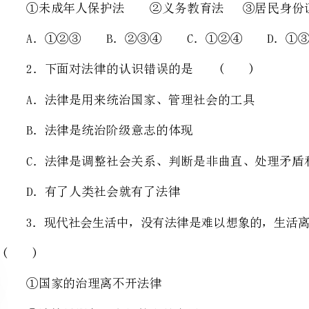
A．法律是用来统治国家、管理社会的工具
B．法律是统治阶级意志的体现
C．法律是调整社会关系、判断是非曲直、处理矛盾和纠纷的标尺
D．有了人类社会就有了法律
3．现代社会生活中，没有法律是难以想象的，生活离不开法律。下列说法正确的是
①国家的治理离不开法律
②法律只服务于人们的当前生活
③学法尊法守法用法是我们应尽的责任
④公民的生活离不开法律
A．①②③B．②③④C．①②④D．①③④
4．在十字路口，车杂人多，可由于
的规则，穿梭有序，保证了道路的畅通无阻。这表明()