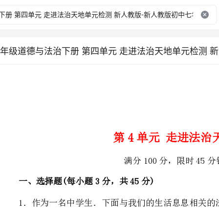
第4单元走进法治天地
满分100分，限时45分钟
一、选择题(每小题3分，共45分)
1．作为一名中学生．下面与我们的生活息息相关的法律有()
①未成年人保护法②义务教育法③居民身份证法④劳动法
A．①②③B．②③④C．①②④D．①③④
2．下面对法律的认识错误的是()