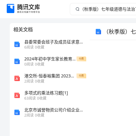
（秋
季
相关文档
版）
县委常委会班子及成员征求意见建议情况说明
七
6
阅读
0
收藏
2024年初中学生家长教育孩子的心得体会范文
年
付费
0
阅读
0
收藏
级
港交所-恒泰裕集团 2023年报-20240328
付费
2
阅读
0
收藏
道
多项式的乘法练习题[1]
63
阅读
0
收藏
德
北京市诚誉物资公司介绍企业发展分析报告
与
2
阅读
0
收藏
法