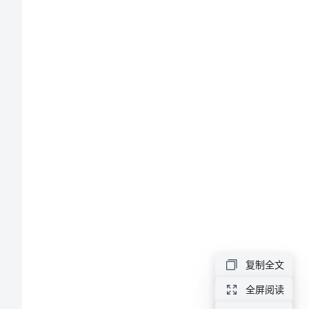
治
下
册
第
()
四
单
元
走
复制全文
进
全屏阅读