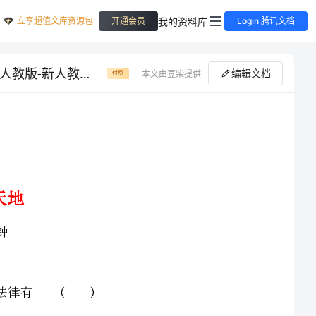
立享超值文库资源包
我的资料库
开通会员
Login 腾讯文档
（秋季版）七年级道德与法治下册 第四单元 走进法治天地单元检测 新人教版-新人教版初中七年级下册政治试题
编辑文档
本文由豆柴提供
付费