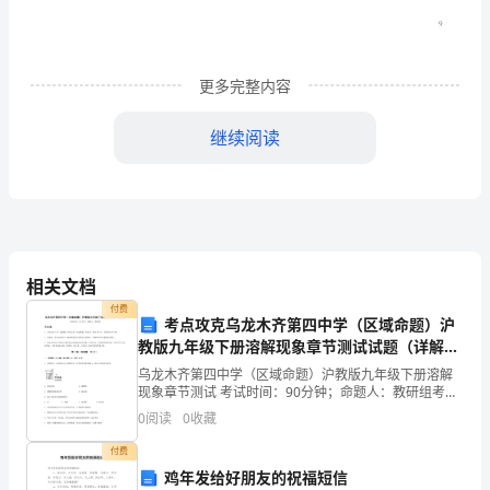
月
月
更多完整内容
考
继续阅读
试
B.方法2在上图中的气体X为
卷
C.中锰的价态有+3价、+4价
2023
D.方法2生成总反应的反应物为Mn与
年
相关文档
付费
湖
考点攻克乌龙木齐第四中学（区域命题）沪
A.能使酚酞变红的溶液中：、、、
教版九年级下册溶解现象章节测试试题（详解
北
版）
乌龙木齐第四中学（区域命题）沪教版九年级下册溶解
B.在含NaClO溶液中：、、、
现象章节测试 考试时间：90分钟；命题人：教研组考生
省
注意：1、本卷分第I卷（选择题）和第Ⅱ卷（非选择题）
0
阅读
0
收藏
两部分，满分100分，考试时间90分钟2、答卷前
C.澄清透明的溶液中：、、、
高
付费
一
鸡年发给好朋友的祝福短信
D.使紫色石蕊变红的溶液中：、、、