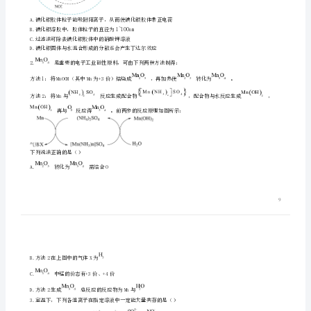
答题卡上的指定位置。
新
高
答题卡上的非答题区域均无效。
考
题区域均无效。
联
考
协
作
体
2023_2024
A.碘化银胶体粒子
学