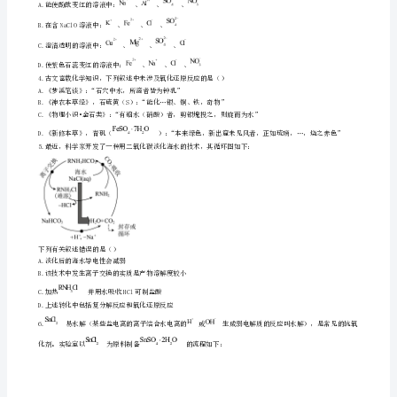
B.碘化银溶胶中，胶体粒子的直径为1~100nm
C.过滤法可除去碘化银胶体中的硝酸钾溶液
年
D.碘化银固体与水混合形成的分散系会产生丁达尔效应
高
一
化
学
上
学
下列说法正确的是（）
期
A.转化为需结合O
9