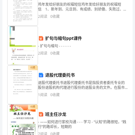
鸡年发给好朋友的祝福短信鸡年发给好朋友的祝福短
9
信 1、新年到、元旦到、有成绩、别骄傲、失败过、别
A.《梦溪笔谈》：“石穴中水，所滴者皆为钟乳”
死掉、齐努力、开大炮、好运气、天上掉、同分享、大
月
2
阅读
0
收藏
家乐。天天好运道，日日福星照！ 2、元旦未到，祝
月
考
扩句与缩句ppt课件
- 扩句与缩句 - - - - - -
高
2
阅读
0
收藏
一
化
付费
退股代理委托书
学
退股代理委托书退股代理委托书是指投资者委托专业的
股份退股机构代理进行股份的退股业务的文件。在股市
试
中，投资者经常需要将手中持有的股份退股，从而获得
1
阅读
0
收藏
对应的资金。由于股份的退股程序繁琐且需要涉及到一
卷
些专业知
付费
注
下列有关叙述错误的是（）
班主任沙龙
A.淡化后的海水导电性会减弱
意
- ——如何进行家校沟通 - - - 学习 - “认知”的路很短，“践
B.该技术中发生离子交换的实质是产物溶解度较小
行”的路却长，短期的
事
7
阅读
0
收藏