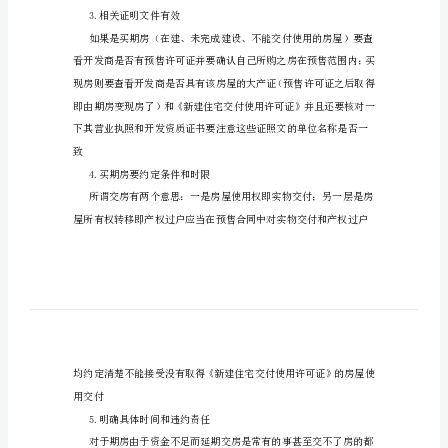
金
版
2.使用规范的合同文本
签
装
修
合
同
注
意
事
吃大亏就惨了
项
3.相关证明文件有效
黄