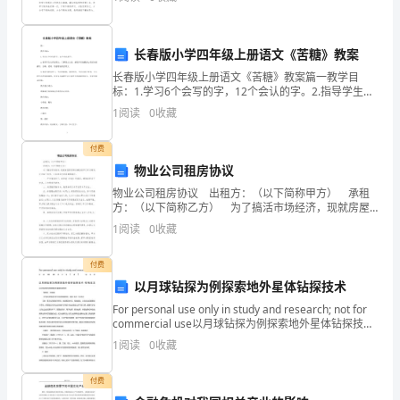
则
个计划。想学习拟定计划却不知道该请教谁？下面是
从以下几个方面多加注意
通
长春版小学四年级上册语文《苦糖》教案
常
长春版小学四年级上册语文《苦糖》教案篇一教学目
标：1.学习6个会写的字，12个会认的字。2.指导学生认
开
真读课文，了解课文大意，感受作者细腻的心里活动的
1
阅读
0
收藏
描写。正确、流利、有感情地朗读课文。3.体会当时条
发
付费
商
物业公司租房协议
也
物业公司租房协议 出租方：（以下简称甲方） 承租
方：（以下简称乙方） 为了搞活市场经济，现就房屋
具
租赁相关事宜经甲乙双方商定，订立如下权利、义务供
1
阅读
0
收藏
双方共同遵照履行。 一、甲方房屋位于，非住
有
付费
了
以月球钻探为例探索地外星体钻探技术
For personal use only in study and research; not for
房
commercial use以月球钻探为例探索地外星体钻探技术-
机电论文以月球钻探为例探索地外
地
1
阅读
0
收藏
产
付费