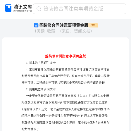
签
签装修合同注意事项黄金版
装
签装修合同注意事项黄金版
付费
修
1
阅读
收藏
（
来自
：
贤阅文档
）
合
同
注
意
事
项
1.基本的“五证”齐全
黄