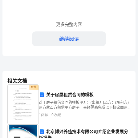
审
查
更多完整内容
开
继续阅读
发
商
是
用交付
否
5.明确具体时间和违约责任
相关文档
具
付费
有
关于房屋租赁合同的模板
对于房子租借合同的模板甲方：(出租方)乙方：(承租方)
商
两方就乙方租借甲方房子一事经磋商完成以下协议由两
方共同恪守执行：第一条：出租房子的坐落地点、面积
品
1
阅读
0
收藏
以及其余状况、本合同所出租房子坐落在市街巷号(不足
房
北京博兴养殖技术有限公司介绍企业发展分
析报告