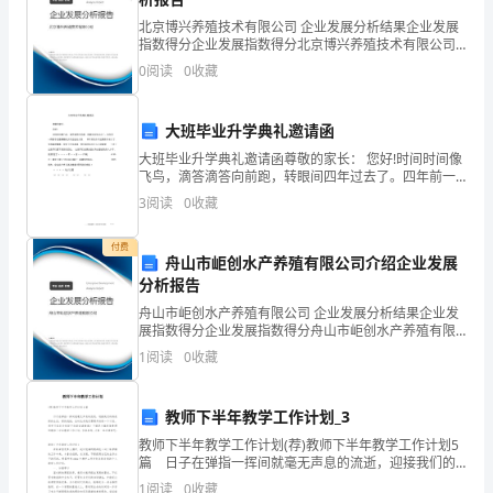
预
6.检查房屋质量
北京博兴养殖技术有限公司 企业发展分析结果企业发展
售
指数得分企业发展指数得分北京博兴养殖技术有限公司
综合得分说明：企业发展指数根据企业规模、企业创
许
0
阅读
0
收藏
新、企业风险、企业活力四个维度对企业发展情况进行
评价。
可
大班毕业升学典礼邀请函
有开发商对质量问题的责任
证
大班毕业升学典礼邀请函尊敬的家长： 您好!时间时间像
飞鸟，滴答滴答向前跑，转眼间四年过去了。四年前一
有
7.明确物业管理事项
群孩子迈着蹒跚的步伐走进幼儿园， 四年后的今天这群
3
阅读
0
收藏
孩子长大了， 变得聪明懂事，学会了许多本领，他们
了
付费
舟山市岠创水产养殖有限公司介绍企业发展
预
分析报告
售
舟山市岠创水产养殖有限公司 企业发展分析结果企业发
签装修合同注意事项黄金版[篇2]
展指数得分企业发展指数得分舟山市岠创水产养殖有限
证
公司综合得分说明：企业发展指数根据企业规模、企业
1
阅读
0
收藏
创新、企业风险、企业活力四个维度对企业发展情况进
许
行评
教师下半年教学工作计划_3
可
教师下半年教学工作计划(荐)教师下半年教学工作计划5
证
篇 日子在弹指一挥间就毫无声息的流逝，迎接我们的
将是新的生活，新的挑战，此时此刻我们需要开始做一
1
阅读
0
收藏