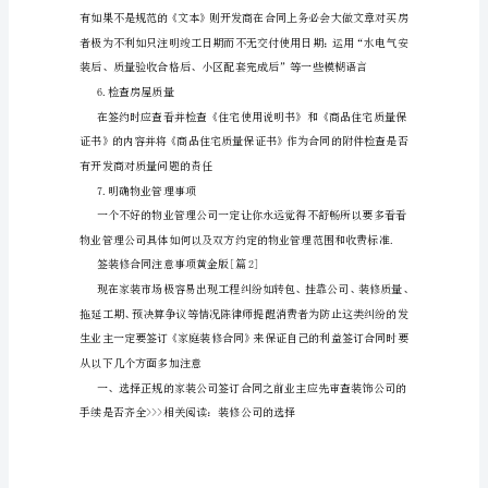
金
版
1.
基
本
的
致
“五
4.买期房要约定条件和时限
证”
齐
全
一
定
要