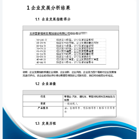
发
展
分
析
免责声明:
报
如需引用或合作，请与我方联系:
告
北
京
富
豪
1
福
泉