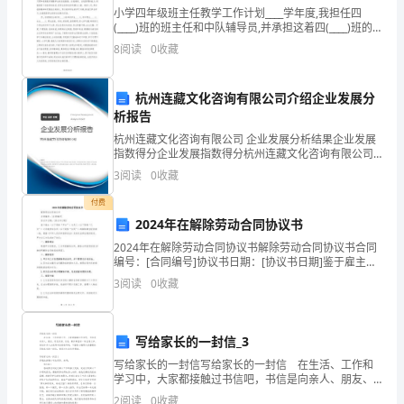
展
小学四年级班主任教学工作计划____学年度,我担任四
(____)班的班主任和中队辅导员,并承担这着四(____)班的
分
语文教学工作.为了保证各种教学工作的正常有序的开展,
8
阅读
0
收藏
特制定如下的教学计划:一、指导思
析
结
杭州连藏文化咨询有限公司介绍企业发展分
析报告
果
杭州连藏文化咨询有限公司 企业发展分析结果企业发展
指数得分企业发展指数得分杭州连藏文化咨询有限公司
企
综合得分说明：企业发展指数根据企业规模、企业创
3
阅读
0
收藏
新、企业风险、企业活力四个维度对企业发展情况进行
业
评价。
付费
发
2024年在解除劳动合同协议书
2024年在解除劳动合同协议书解除劳动合同协议书合同
展
编号：[合同编号]协议书日期：[协议书日期]鉴于雇主
（以下简称“甲方”）与员工（以下简称“乙方”）之间就劳
指
3
阅读
0
收藏
动合同（以下简称“合同”）的解除事宜经协商
1.2
企业画像
数
写给家长的一封信_3
得
类别
写给家长的一封信写给家长的一封信 在生活、工作和
分
学习中，大家都接触过书信吧，书信是向亲人、朋友、
行业
-
同志问候、谈话、联系事宜的一种应用文书。相信许多
销售
2
阅读
0
收藏