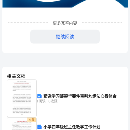
龙
禹
更多完整内容
加
继续阅读
油
站
有
限
相关文档
公
司
精选学习邹碧华要件审判九步法心得体会
1
企业发展分析结果
企
1
阅读
0
收藏
业
1.1
发
企业发展指数得分
付费
小学四年级班主任教学工作计划