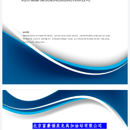
站
有
限
专业品质权威
公
司
介
绍
企
业