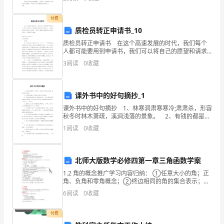
人会觉得书信很难写吧，下面是小编帮大家整理的写给
企
资质
一
家长
付费
业
产品服务
质检员转正申请书_10
许
发
质检员转正申请书 在这个高速发展的时代，我们每个
人都可能要用到申请书，我们可以将自己的愿望和请求
展
写进申请书里。一起来参考申请书是怎么写的吧，下面
3
阅读
0
收藏
1.3
发展历程
是小编精心整理的质检员转正申请书，欢迎阅读与收
指
藏。
数
课外书中的好句摘抄_1
2
得
课外书中的好句摘抄 1、林寒洞肃寒寒冷;肃肃杀，形容
秋冬时林木萧疏，溪涧浅落的景象。 2、有钱的都是大
爷!但是欠钱不还的更是! 3、不管爱情友情亲情，都是
分
1
阅读
0
收藏
易碎品，一旦出现过裂缝，便很难恢复原
北
北师大版数学必修四第一章三角函数学案
京
1.2 角的概念推广学习内容归纳： ①任意大小的角；正
富
角、负角和零角概念；②终边相同的角的集合表示；③
了解象限角、区间角、终边在坐标轴上的角的角的表
6
阅读
0
收藏
豪
示；④给定范围的角、给定终边所在直线方程的角的表
示；
福
付费