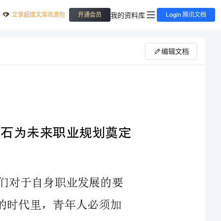
立享超值文库资源包
我的资料库
开通会员
Login 腾讯文档
编辑文档
国培培训实习：为未来职业规划奠定基石为未来职业规划奠定
随着时代的进步和社会的不断发展，人们对于自身职业发展的要
求也越来越高。在这样一个充满机遇和挑战的时代里，青年人必须加
强自身的能力储备，保持学习和创新的态度，才能在未来的职业竞争
中立于不败之地。而国培培训实习正是为此而生，为青年人的职业规