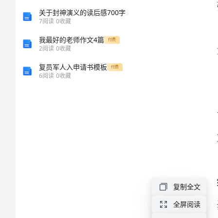
业
关于封神演义的读后感700字
7
阅读
0
收藏
规
我最好的老师作文4篇
付费
2
阅读
0
收藏
划
复员军人入申请书模板
付费
6
阅读
0
收藏
奠
定
基
石
国
培
复制全文
培
全屏阅读