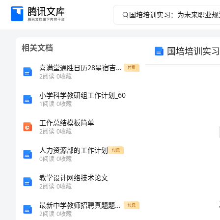
国
培
相关文档
国培培训实习
培
喜满堂通胜日历28星宿吉凶总表
付费
训
2
阅读
0
收藏
小学科学教研组工作计划_60
实
1
阅读
0
收藏
习：
工作总结模板简单
2
阅读
0
收藏
为
人力资源部的工作计划
付费
0
阅读
0
收藏
未
教学设计网络技术论文
来
2
阅读
0
收藏
最新中学教师招聘真题题库精品（达标题）
付费
职
2
阅读
0
收藏