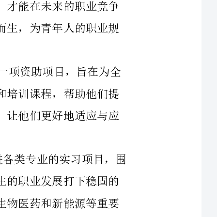
国培计划是由国家开发银行主导实施的一项资助项目，旨在为全
国各大高校的优秀学子提供专业的实习机会和培训课程，帮助他们提
高自身能力，尤其是对未来行业发展的认知，让他们更好地适应与应
在未来的2023年，国培计划将持续推进各类专业的实习项目，围
绕热门领域和新兴产业展开培训课程，为学生的职业发展打下稳固的
基础。比如，前沿科技领域的人工智能、、生物医药和新能源等重要
领域都是国培计划的培训重点。此外，国培计划还将专门设置职业规
势和市场需
通过国培计划的实习和培训，学生不仅可以提高自身专业能力和
实践经验，还可以拓宽职业视野，结交更多志同道合的同龄人和职场