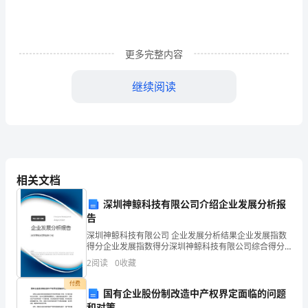
学
期
末
更多完整内容
测
继续阅读
试
卷
一.
就是（）。
7.计算39＋18×（30－16）=（）。
选
相关文档
择
深圳神鲸科技有限公司介绍企业发展分析报
四.计算题(共2题，共26分)
告
题
1.直接写得数。
深圳神鲸科技有限公司 企业发展分析结果企业发展指数
(共
得分企业发展指数得分深圳神鲸科技有限公司综合得分
说明：企业发展指数根据企业规模、企业创新、企业风
2
阅读
0
收藏
6
险、企业活力四个维度对企业发展情况进行评价。该企
业的
付费
题，
国有企业股份制改造中产权界定面临的问题
和对策