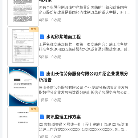
共
国有企业股份制改造中产权界定面临的问题和对策国有
企业股份制改造是我国经济体制改革的重大举措，对于
12
2.先估一估商是几位数，再计算下面各题。
推动国有企业市场化、法治化发展具有重要意义。在股
4
阅读
0
收藏
份制改造过程中，国有企业产权的界定是一个关键问
分)1.78×5+4=394,
题，涉及到
付费
则
水泥砂浆地面工程
工程名称交底部位共 页第 页交底内容：施工准备材
394÷5
料准备水泥用32.5级硅酸盐水泥或普通硅酸盐水泥。砂
五.作图题(共1题，共4分)
采用中砂或粗砂，过8mm孔径筛子，含泥量不大于3%。
的
5
阅读
0
收藏
机具准备 搅拌机、手推车、木刮杠、木
余
唐山长信劳务服务有限公司介绍企业发展分
向。”小冬说：“我在小静的西面。”
数
析报告
唐山长信劳务服务有限公司 企业发展分析结果企业发展
是
指数得分企业发展指数得分唐山长信劳务服务有限公司
综合得分说明：企业发展指数根据企业规模、企业创
（
1
阅读
0
收藏
新、企业风险、企业活力四个维度对企业发展情况进行
评价。
）。
付费
防汛监理工作方案
A.5
XX 市轨道交通 X 号线一期工程土建施工监理 XX 标防汛
监理工作方案XXXXXXXXX 公司XXXXXXXXXXX 项目部
B.4
xxxx 年 X 月 X 日为深入贯彻落实“安全第一、常备不懈、
3
阅读
0
收藏