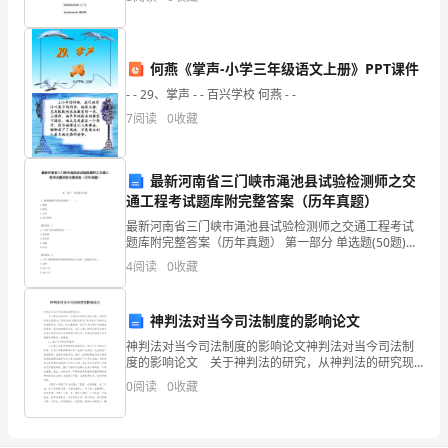
以防为主、
C.782.
吉
何燕《掌声-小学三年级语文上册》PPT课件
林
六.解答题(共6题，共45分)
- - 29、掌声 - - 百兴学校 何燕 - -
省
7
阅读
0
收藏
在
钟，这场足球赛什么时候结束的?
最新河南省三门峡市渑池县试验检测师之交
北
通工程考试题库附完整答案（历年真题）
京
最新河南省三门峡市渑池县试验检测师之交通工程考试
题库附完整答案（历年真题） 第一部分 单选题(50题)
的
1、测试耐碱性不用的仪器是（ ）。A.量杯B.烧杯C.天平
4
阅读
0
收藏
D.电子秒表【答案】：C2、
小
学
神判法对当今司法制度的影响论文
三
神判法对当今司法制度的影响论文神判法对当今司法制
年
度的影响论文 关于神判法的研究，从神判法的研究现
状来看，学界的研究主要是关于神判法的发展起源与历
级
0
阅读
0
收藏
史沿革以及神判法的表现形式、特点、社会基础等。但
下
对于
册