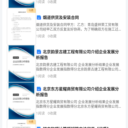
1
阅读
0
收藏
险、企业活力四个维度对企业发展情况进行评价。该企
的
业的
付费
烟道供货及安装合同
是
烟道供货及安装合同甲方：乙方：青岛盛祥荣工贸有限
( )A．
公司经甲乙双方反复友好协商，为了明确双方在施工过
A．X极是电源负极，Y极是电源正极
程中的权利、义务和责任，根据《中华人民共和国合同
1
阅读
0
收藏
原
法》《建筑安装工程承包合同条例》等有关法律法规，
―
B．a极的电极反应是2Cl→Cl↑＋2e
－
－
遵循平等
2
电
C．电解过程中CuSO溶液的pH逐渐增大
北京韵景古建工程有限公司介绍企业发展分
4
析报告
池
北京韵景古建工程有限公司 企业发展分析结果企业发展
中
指数得分企业发展指数得分北京韵景古建工程有限公司
综合得分说明：企业发展指数根据企业规模、企业创
1
阅读
0
收藏
失
新、企业风险、企业活力四个维度对企业发展情况进行
评价。
去
北京东方星耀商贸有限公司介绍企业发展分
析报告
电
北京东方星耀商贸有限公司 企业发展分析结果企业发展
指数得分企业发展指数得分北京东方星耀商贸有限公司
子
综合得分说明：企业发展指数根据企业规模、企业创
1
阅读
0
收藏
新、企业风险、企业活力四个维度对企业发展情况进行
的
评价。
付费