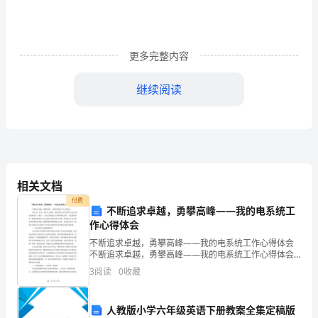
课
练
更多完整内容
基
础
继续阅读
落
实
1．
关
相关文档
付费
于
A．X为银，Y为Cu，a为AgNO溶液
不断追求卓越，勇攀高峰——我的电系统工
3
作心得体会
―
B．X的电极反应式Ag＋e→Ag
＋－
原
不断追求卓越，勇攀高峰——我的电系统工作心得体会
C．电镀液的浓度减小
不断追求卓越，勇攀高峰——我的电系统工作心得体会
电
2023年，作为一名电气工程师，我有幸加入了某知名电
3
阅读
0
收藏
D．电解过程中溶液的pH值下降
力公司的电系统部门，成为了一名电力系统运行与维护
池、
的从
答案B
电
人教版小学六年级英语下册教案全集定稿版