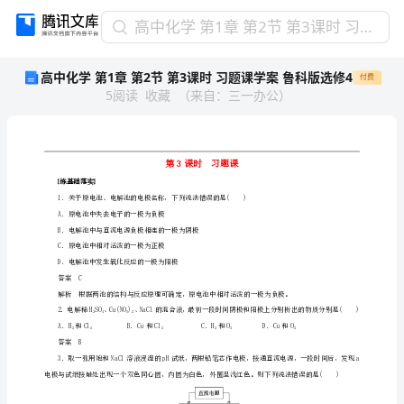
高
高中化学 第1章 第2节 第3课时 习题课学案 鲁科版选修4
中
高中化学 第1章 第2节 第3课时 习题课学案 鲁科版选修4
付费
化
5
阅读
收藏
（
来自
：
三一办公
）
学
第
1
章
第
练基础落实
2
节
A．原电池中失去电子的一极为负极