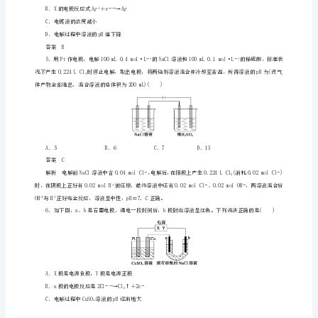
A．b电极是阴极
科
B．a电极与电源的正极相连接
版
C．电解过程中，水是氧化剂
D．b电极附近溶液的pH变小
选
答案D
修
―
－
－
4
2
2
第
＋
＋
2
2
3
4．为了实现铜质奖牌镀银，下列说法正确的是()
课
时
习
题