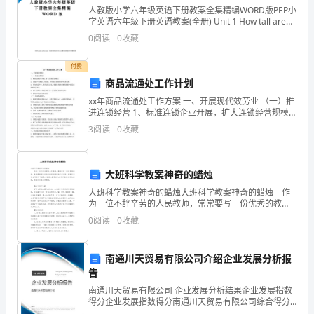
人教版小学六年级英语下册教案全集精编WORD版PEP小
解
学英语六年级下册英语教案(全册) Unit 1 How tall are
2
you?第一课时一、教学目标与要求：1． 能够听、说、
池
0
阅读
0
收藏
读、写形容词的比
体产物全部逸出，混合溶液的总体积为200mL)()
的
付费
商品流通处工作计划
电
xx年商品流通处工作方案 一、开展现代效劳业 （一）推
极
进连锁经营 1、标准连锁企业开展，扩大连锁经营规模；
2、以超市+基地建立为课题，研究我市连锁经营开展新
3
阅读
0
收藏
思路； 3、举办食品平安、优秀店长评选、收
名
称，
大班科学教案神奇的蜡烛
下
答案C
大班科学教案神奇的蜡烛大班科学教案神奇的蜡烛 作
为一位不辞辛劳的人民教师，常常要写一份优秀的教
列
－
案，教案是教学活动的总的组织纲领和行动方案。教案
0
阅读
0
收藏
应该怎么写呢？下面是小编精心整理的大班科学教案神
说
奇的蜡
OH与H正好完全反应，溶液显中性，pH＝7，C正确。
－＋
南通川天贸易有限公司介绍企业发展分析报
法
告
错
南通川天贸易有限公司 企业发展分析结果企业发展指数
得分企业发展指数得分南通川天贸易有限公司综合得分
误
说明：企业发展指数根据企业规模、企业创新、企业风