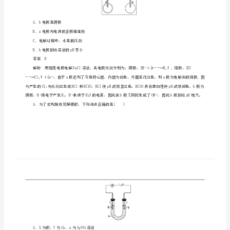
第
B．电解池中与直流电源负极相连的一极为阴极
C．原电池中相对活泼的一极为正极
3
D．电解池中发生氧化反应的一极为阳极
课
答案C
时
2432
习
题
答案B
课
学
案
鲁