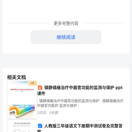
辑
2023
注
更多完整内容
册
继续阅读
构
造
工
程
并注明选用材料的生产厂、供给商
相关文档
师
付费
答案：C解析：
镇静镇痛治疗中器官功能的监测与保护 ppt
考
课件
- 镇静镇痛治疗中器官功能的监测与保护 - 镇静镇痛治疗
试
中器官功能的 监测与保护 -
真
2
阅读
0
收藏
题
人教版三年级语文下册期中测试卷及完整答
案