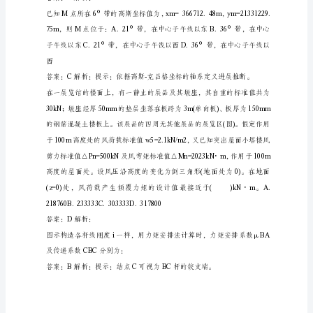
结
构
工
程
师
答案：C解析：
考
试
真
题
及
答
案
5