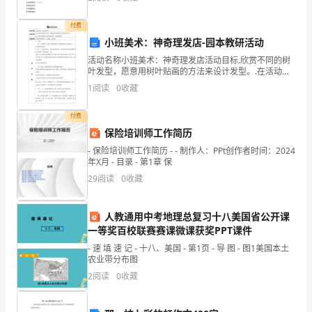
供需关系（正确答案）D.不改变配送用户.具
程
付费
质
小班美术：神奇理发店-园本教研活动
及传递系数CBC分别为：
量
活动名称小班美术：神奇理发店活动目标.欣赏不同的树
叶发型，愿意用树叶贴画的方法来设计发型。.在活动中
治
感受自己创作的快乐，体验成功感。活动准备各种各样
1
阅读
0
收藏
的树叶、白乳胶、人物纸。活动过程一、导入师：小朋
理
友们
付费
条
保险培训师工作简历
例》
- 保险培训师工作简历 - - 制作人：PPt创作者时间：2024
年X月 - 目录 - 第1章 保
的
29
阅读
0
收藏
规
人教通用中考地理总复习十八美国省公开课
定，
一等奖百校联赛赛课微课获奖PPT课件
施
- 速 填 速 记 - 十八、美国 - 第1页 - 导 图 - 图1美国本土
农业带分布图
工
2
阅读
0
收藏
图