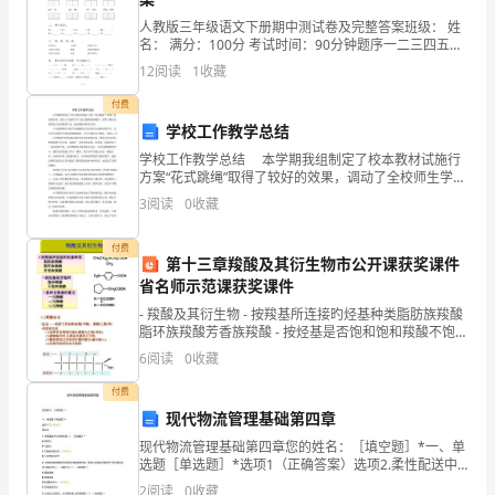
及
西
人教版三年级语文下册期中测试卷及完整答案班级： 姓
答
名： 满分：100分 考试时间：90分钟题序一二三四五六
七八九总分得分一、 读拼音，写词语。zènɡ sònɡ hán
12
阅读
1
收藏
案
付费
5
学校工作教学总结
辑
学校工作教学总结 本学期我组制定了校本教材试施行
方案“花式跳绳”取得了较好的效果，调动了全校师生学习
第
花式跳绳的积极性，活泼了课堂及课间练习花式跳绳气
3
阅读
0
收藏
氛，到达锻炼身体的目的。 九年级教师将<体育
1
付费
第十三章羧酸及其衍生物市公开课获奖课件
辑
省名师示范课获奖课件
依
- 羧酸及其衍生物 - 按羧基所连接旳烃基种类脂肪族羧酸
脂环族羧酸芳香族羧酸 - 按烃基是否饱和饱和羧酸不饱和
据
羧酸 - 按
6
阅读
0
收藏
《建
付费
现代物流管理基础第四章
立
218760B.233333C.303333D.317800
现代物流管理基础第四章您的姓名：［填空题］*一、单
工
选题［单选题］*选项1（正确答案）选项2.柔性配送中
答案：D解析：
心的特点是（）.［单选题］*A.固定化B.专业化C不固定
2
阅读
0
收藏