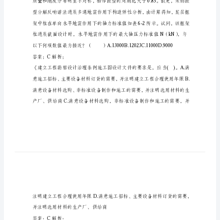
真
题
及
答
案
5
理单位
辑
2023
注
册