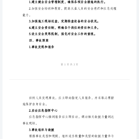
故
应
二、组织机构
急
处
理
队伍。
预
案
2024
三、预防措施
年
建