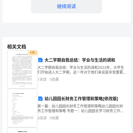
案
继续阅读
一、
前
言
施保护自身安全。
建
相关文档
2.启动应急指挥中心
筑
付费
大二学期自我总结：学业与生活的调和
工
大二学期自我总结：学业与生活的调和2023年，大学生
们开始进入大二学期，这一年对于他们来说是非常重要
程
事故现场。
的一年。在这一年里，大学生们将面临更加严峻的学习
1
阅读
0
收藏
压力和更加繁忙的生活节奏，因此，他们必须尝试平衡
是
3.事故组织与救援
学习
现
幼儿园园长财务工作管理和策略[修改版]
代
第一篇：幼儿园园长财务工作管理和策略幼儿园园长财
务工作管理和策略 专题一：幼儿园园长学习财务工作内
社
容，管理方法。 一 园长学习内容 1、 财务工作内容重要
3
阅读
0
收藏
性。 财务工作内容 实物（1）幼儿生活用品 （
4.现场救援
会