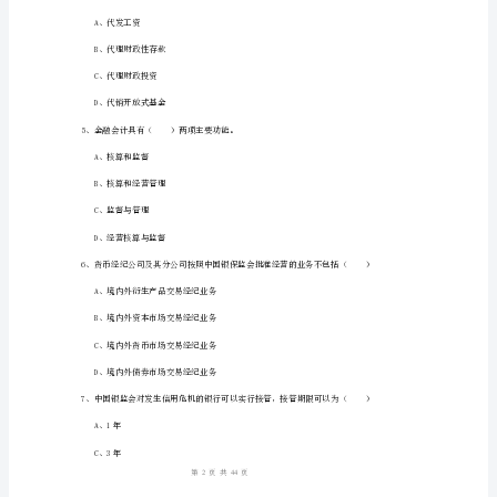
D、是存款人的主办账户
A
卷
A、最终目的是满足需求
2024
B、主攻方向是提高供给质量
年
中
C、改革的关键是产业结构优化升级
级
D、根本途径是深化改革
银
3、（）又叫做辛迪加贷款。
行
从
A、项目贷款
业
1
44
第页共页
考
试