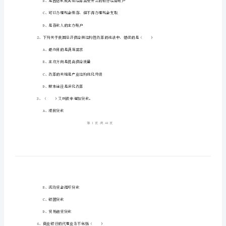
《银
行
管
姓名：_______
理》
考号：_______
考
前
检
测
B、是因借款或
试
C、可以办理现金缴存，但不得办理现金支取
卷