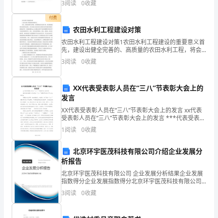
卷
3
阅读
0
收藏
片。 《国歌》这部电影主要讲叙的是国
D、境内外债券市场交易经纪业务
满
付费
农田水利工程建设对策
分
农田水利工程建设对策1农田水利工程建设的重要意义首
为
先，建设出健全完善的、高质量的农田水利工程，将会
A、1年
推进我国农业现代化进程，并且对地方农业经济以及基
3
阅读
0
收藏
100
层农业发展有着极大的推动作用，对提高我国gdp以及推
动
C、3年
分。
XX代表受表彰人员在“三八”节表彰大会上的
2
44
第页共页
发言
2、
XX代表受表彰人员在“三八”节表彰大会上的发言 xx代表
请
受表彰人员在“三八”节表彰大会上的发言 ***代表受表彰
人员在纪念“三八”国际劳动妇女节大会上的发言 尊敬的
1
阅读
0
收藏
首
各位领导、妇女
先
北京环宇医茂科技有限公司介绍企业发展分
析报告
按
北京环宇医茂科技有限公司 企业发展分析结果企业发展
指数得分企业发展指数得分北京环宇医茂科技有限公司
要
综合得分说明：企业发展指数根据企业规模、企业创
3
阅读
0
收藏
新、企业风险、企业活力四个维度对企业发展情况进行
求
评价。