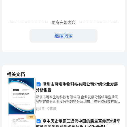
《银
行
更多完整内容
管
继续阅读
理》
B、流动资金循环贷款
考
前
C、银团贷款
检
D、贸易融资贷款
相关文档
测
4、商业银行的代理业务不包括（）
深圳市可唯生物科技有限公司介绍企业发展
试
分析报告
卷
A、代发工资
深圳市可唯生物科技有限公司 企业发展分析结果企业发
展指数得分企业发展指数得分深圳市可唯生物科技有限
A
公司综合得分说明：企业发展指数根据企业规模、企业
B、代理财政性存款
3
阅读
0
收藏
创新、企业风险、企业活力四个维度对企业发展情况进
卷
行评
付费
高中历史专题三近代中国的民主革命第9课辛
C、代理财政投资
考
亥革命同步课时训练含解析人民版必修1