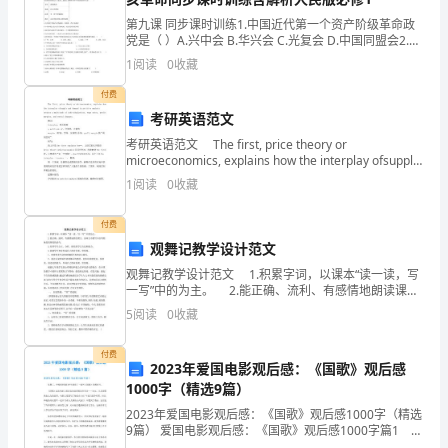
D、代销开放式基金
第九课 同步课时训练1.中国近代第一个资产阶级革命政
试
党是（ ）A.兴中会 B.华兴会 C.光复会 D.中国同盟会2.
“驱除鞑虏，恢复中华，创立民国，平均地
须
1
阅读
0
收藏
5、金融会计具有（）两项主要功能。
知：
付费
A、核算和监督
考研英语范文
1、
考研英语范文 The first, price theory or
B、核算和经营管理
microeconomics, explains how the interplay ofsupply
考
and demand i
1
阅读
0
收藏
试
C、监督与管理
付费
时
D、经营核算与监督
观舞记教学设计范文
间：
观舞记教学设计范文 1.积累字词，以课本“读一读，写
一写”中的为主。 2.能正确、流利、有感情地朗读课
120
文，品味文中描写卡拉玛姐妹优美舞姿的语句。 3.培
5
阅读
0
收藏
养学生自主、合作、探究的学习方法和能
A、境内外衍生产品交易经纪业务
分
付费
2023年爱国电影观后感：《国歌》观后感
钟，
B、境内外资本市场交易经纪业务
1000字（精选9篇）
本
2023年爱国电影观后感：《国歌》观后感1000字（精选
C、境内外货币市场交易经纪业务
9篇） 爱国电影观后感：《国歌》观后感1000字篇1 星
期三，学校组织我们学生观看了一部叫《国歌》的教育