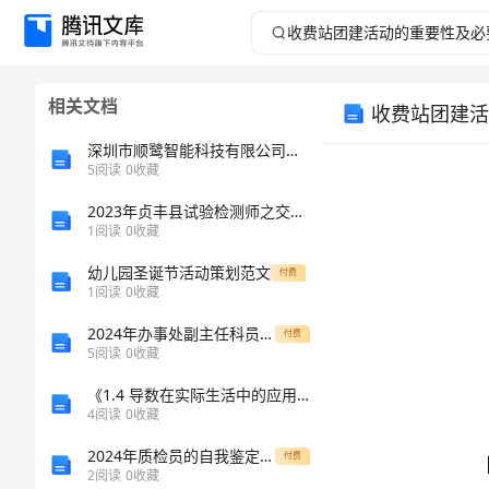
收
费
相关文档
收费站团建活
站
深圳市顺鹭智能科技有限公司介绍企业发展分析报告
团
5
阅读
0
收藏
2023年贞丰县试验检测师之交通工程考试题库及答案一套
建
1
阅读
0
收藏
活
幼儿园圣诞节活动策划范文
付费
1
阅读
0
收藏
动
2024年办事处副主任科员个人工作总结
付费
5
阅读
0
收藏
的
《1.4 导数在实际生活中的应用》教学案1
重
4
阅读
0
收藏
2024年质检员的自我鉴定范文
付费
要
2
阅读
0
收藏