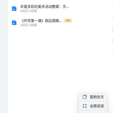
性
丰富多彩的美术活动教案：手把手教你跳舞
6
阅读
0
收藏
及
《开学第一课》观后感精选12篇
付费
4
阅读
0
收藏
必
要
性
分
析
收
费
复制全文
站
全屏阅读