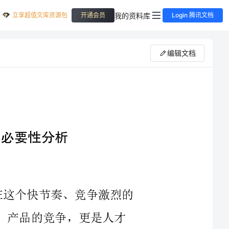
立享超值文库资源包
我的资料库
开通会员
Login 腾讯文档
编辑文档
时光如梭，转眼间已经来到2023年。在这个快节奏、竞争激烈的
时代，企业的竞争已经不再只是技术的竞争、产品的竞争，更是人才
的竞争。在这种情况下，团队合作已经被越来越多的企业视为提高核
心竞争力的重要方法之一。而收费站团建活动，作为一种常见的团建