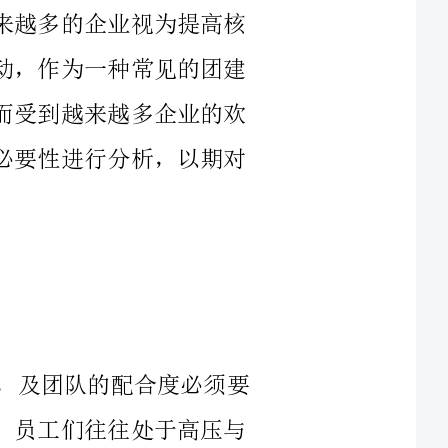
形式，也因其可以增强团队凝聚力和互动性而受到越来越多企业的欢
迎。本文旨在对收费站团建活动的重要性及必要性进行分析，以期对
多人协作之间要有一个顺畅的沟通方式，及团队的配合度必须要
高才可能获得最佳的成果。而在日常工作中，员工们往往处于高压与
高负荷的状态之中，难免会产生一些负面情绪。如果这些情绪被憋在
心里，员工间的关系就很容易彼此疏离。收费站团建活动可以有效地
缓解员工们平日里的焦虑感和压力感，增强员工之间的互动和交流，