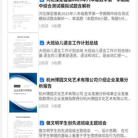
发
中综合测试模拟试题含解析
明
河北保定雄县2025年八年级数学第一学期期中综合测试
模拟试题含解析一、单选题（本题共8小题，每题5分，
大
共40分）1、在平面直角坐标系中，点A（﹣1，2）关于
1
阅读
0
收藏
x轴对称的点B的坐标为（ ）A．（﹣1
王，
他
大班幼儿语言工作计划总结
大班幼儿语言工作计划总结 大班幼儿语言工作计划总结5
一
篇 语言的三要素是语音、语法和词汇，是由词汇按一定
的语法所构成的语音表义系统。下面是小编给大家整理
生
2
阅读
0
收藏
的大班幼儿语言工作计划总结，仅供参
发
杭州博园文化艺术有限公司介绍企业发展分
明
析报告
杭州博园文化艺术有限公司 企业发展分析结果企业发展
了
指数得分企业发展指数得分杭州博园文化艺术有限公司
综合得分说明：企业发展指数根据企业规模、企业创
成
2
阅读
0
收藏
新、企业风险、企业活力四个维度对企业发展情况进行
评价。
百
做文明学生创先进班级主题班会
上
做文明学生创先进班级主题班会 一、设计思路: 在引
导学生明理的基础上着重于学生情感体验及行为的指