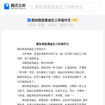
假
假如我是爱迪生三年级作文
如
假如我是爱迪生三年级作文
付费
我
2
阅读
收藏
（
来自
：
贤阅文档
）
是
爱
迪
生
三
年
假如我是爱迪生三年级作文
级