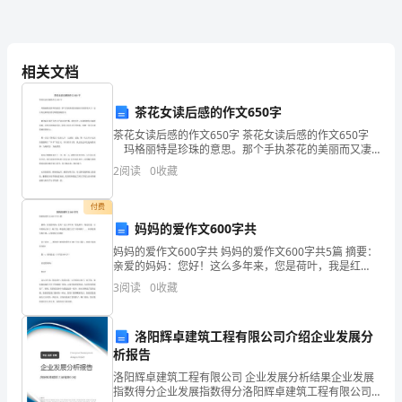
作
文
相关文档
假
如
茶花女读后感的作文650字
茶花女读后感的作文650字 茶花女读后感的作文650字
我
玛格丽特是珍珠的意思。那个手执茶花的美丽而又凄
苦的女子，也只有这样纯洁的字眼配做她的名。 她身
2
阅读
0
收藏
是
陷在那个人性几乎泯灭的巴黎，卖笑为生；而我
爱
付费
妈妈的爱作文600字共
迪
妈妈的爱作文600字共 妈妈的爱作文600字共5篇 摘要：
生
亲爱的妈妈：您好！这么多年来，您是荷叶，我是红
莲，心中的雨点来了，除了您，谁是我无遮拦天空下的
3
阅读
0
收藏
绿荫？... 如果觉得写得不错，记得转发分享
三
年
洛阳辉卓建筑工程有限公司介绍企业发展分
析报告
级
洛阳辉卓建筑工程有限公司 企业发展分析结果企业发展
作
指数得分企业发展指数得分洛阳辉卓建筑工程有限公司