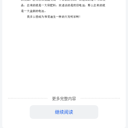
东西，是人类的财富。
作
如果我是爱迪生，那该多好啊！
文
假
如
我
已经跑到伦敦了。
是
爱
迪
生
更多完整内容
三
继续阅读
年
级
是一大盒新的电池。