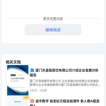
0XX
年
更多完整内容
度
计
继续阅读
划
（20X
Ｘ）
年度计
X
相关文档
Ｘ
厦门天喜临餐饮有限公司介绍企业发展分析
报告
X
厦门天喜临餐饮有限公司 企业发展分析结果企业发展指
数得分企业发展指数得分厦门天喜临餐饮有限公司综合
机
得分说明：企业发展指数根据企业规模、企业创新、企
3
阅读
0
收藏
业风险、企业活力四个维度对企业发展情况进行评价。
动
该企
付费
高中数学 极坐标方程总结课件 新人教A版选
车
修4