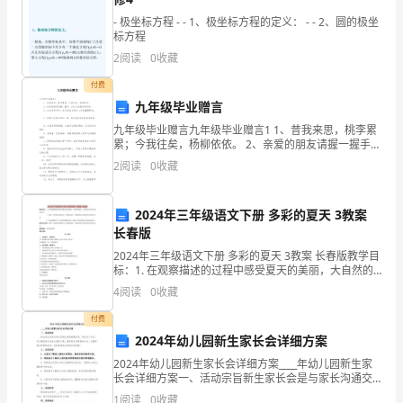
检
- 极坐标方程 - - 1、极坐标方程的定义： - - 2、圆的极坐
标方程
测
2
阅读
0
收藏
站
付费
九年级毕业赠言
年
九年级毕业赠言九年级毕业赠言1 1、昔我来思，桃李累
度
累；今我往矣，杨柳依依。 2、亲爱的朋友请握一握手，
从此以后要各奔西东。 3、让生命的书页，永远记住点然
2
阅读
0
收藏
计
过心灵的温暖阳光。
划
2024年三年级语文下册 多彩的夏天 3教案
长春版
编
2024年三年级语文下册 多彩的夏天 3教案 长春版教学目
标：1. 在观察描述的过程中感受夏天的美丽，大自然的
美好，从而培养学生对生活的热爱。 2 .按照一定的顺序
4
阅读
0
收藏
号:XX
观察夏天，把感受到
付费
Ｘ
2024年幼儿园新生家长会详细方案
X/
2024年幼儿园新生家长会详细方案____年幼儿园新生家
长会详细方案一、活动宗旨新生家长会是与家长沟通交
Ｊ
流的重要途径，通过这个平台，可以增进家长对幼儿园
1
阅读
0
收藏