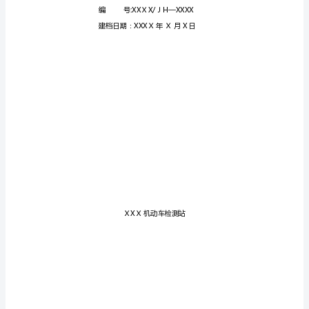
车
检
测
站
计
划
记
录
文
件
Ｘ
XX/JH-
２