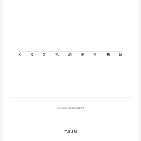
计
划
汇
总
表
Ｊ
H
年度计
Ｘ
XX
（20
机
动