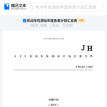
机
机动车检测站年度各类计划汇总表
动
机动车检测站年度各类计划汇总表
付费
车
3
阅读
收藏
（
来自
：
万文网
）
检
测
站
年
度
各
类