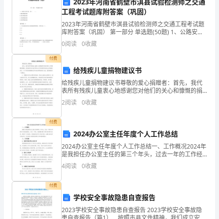
5.家长参与互动
2023年河南省鹤壁市淇县试验检测师之交通
1.
工程考试题库附答案（巩固）
弘
2023年河南省鹤壁市淇县试验检测师之交通工程考试题
库附答案（巩固） 第一部分 单选题(50题) 1、公路安全
扬
护栏是一种（ ）。A.横向吸能结构B.纵向吸能结构C.剪
0
阅读
0
收藏
切吸能结构D.扭矩吸能结构
中
付费
给残疾儿童捐物建议书
华
6.爱国教育讲座
给残疾儿童捐物建议书尊敬的爱心捐赠者：首先，我代
传
表所有残疾儿童衷心地感谢您对他们的关心和慷慨的捐
赠。您的善举将为他们带来无尽的希望和改善生活质量
2
阅读
0
收藏
的机会。为了使您的捐赠物品更有效地帮助残疾儿童，
统
我愿意提
付费
文
2024办公室主任年度个人工作总结
化，
2024办公室主任年度个人工作总结一、工作概况2024年
三、活动安排：
是我担任办公室主任的第三个年头，过去一年的工作经
激
历令我受益匪浅。在这一年里，我着重加强了团队的沟
4
阅读
0
收藏
通与协作，提高了工作效率，积极推进各项工作的开展
发
付费
幼
学校安全事故隐患自查报告
动日。
儿
2023学校安全事故隐患自查报告 2023学校安全事故隐
患自查报告（篇1） 按照市县文件精神，我们成立安全