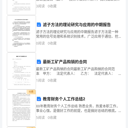
检查小组，对中小学幼儿园安全工作，特别是学校及周
的
3
阅读
0
收藏
边食品安全进行了认真检查，各校能够认真贯彻执
爱
滤子方法的理论研究与应用的中期报告
国
滤子方法的理论研究与应用的中期报告滤子方法是一种
情
常用的信号处理和系统识别技术，广泛应用于通信、控
制、生物医学等领域。本中期报告对滤子方法的理论研
0
阅读
0
收藏
怀。
究与应用进行了综述，并重点介绍了滤子方法在生物医
学领域的
2.
最新工矿产品购销的合同
培
最新工矿产品购销的合同最新工矿产品购销的合同范
本 甲方： 法定代表人： 乙方： 法定代表人：
养
根据《中华人民共和国合同法》之规定，经甲乙双方充
1
阅读
0
收藏
分协商，特订立合同，以便共同遵守。
幼
付费
儿
教育财务个人工作总结2
的
XX年教育财务个人工作总结 熟悉业务，热爱本职工作，
事业心强，是做好工作的前提，也是搞好总结的根底。
艺
以下是工作总结之家为大家准备的xx年教育财务个人工
5
阅读
0
收藏
作总结，供您借鉴。 xx年是**大学的开局之年，也
术