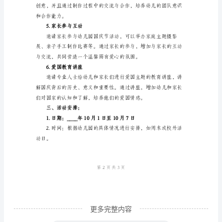
节
积极参与。
活
2.户外游园活动
动
方
案
2024
幼儿的体质和团队合作意识。
年
3.文化艺术表演
幼
儿
园
十
一
国
更多完整内容