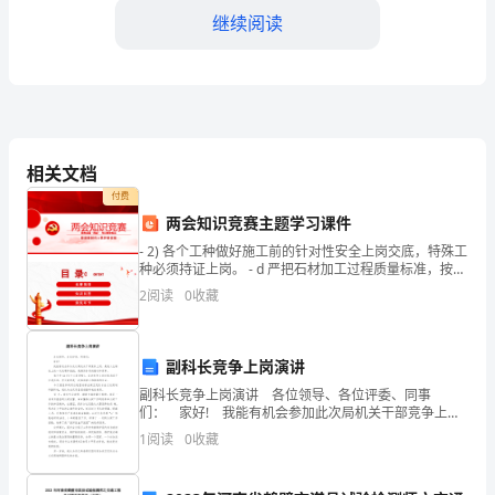
庆
继续阅读
节
活
动
方
相关文档
付费
案
两会知识竞赛主题学习课件
受孩子们的成长和进步。
____
- 2) 各个工种做好施工前的针对性安全上岗交底，特殊工
种必须持证上岗。 - d 严把石材加工过程质量标准，按标
年
4.主题手工制作
准验货。 - -
2
阅读
0
收藏
一、
活
副科长竞争上岗演讲
动
副科长竞争上岗演讲 各位领导、各位评委、同事
们： 家好! 我能有机会参加此次局机关干部竞争上
目
岗，是我人生路途上的一次机遇和挑战，我感到非常的
1
阅读
0
收藏
激动和荣幸。 我今年XX岁(个人简历略)。这次
和合作能力。
标：