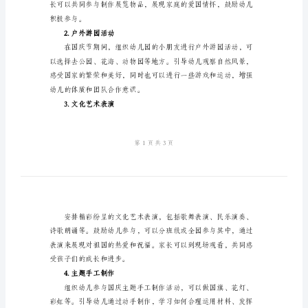
一、活动目标：
方
案
2024
年
能力。
幼
儿
二、活动内容：
园
1.主题展览
十
一
国
庆