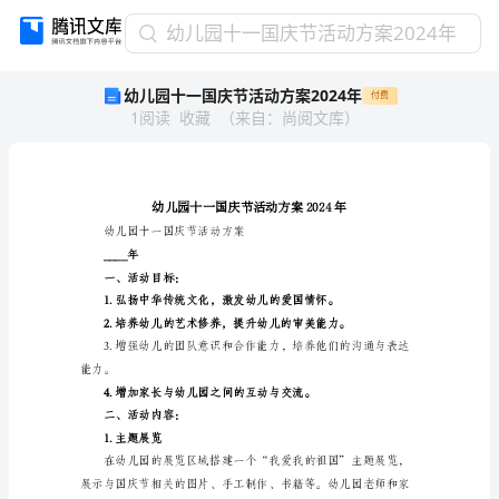
幼
幼儿园十一国庆节活动方案2024年
儿
幼儿园十一国庆节活动方案2024年
付费
园
1
阅读
收藏
（
来自
：
尚阅文库
）
十
一
国
庆
节
活
幼儿园十一国庆节活动方案
动
____年