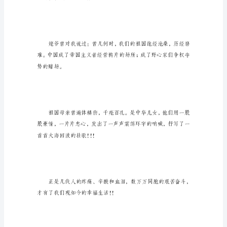
演
讲
稿
大家好！
小
学
生
“祖
国
在
我
心
中”