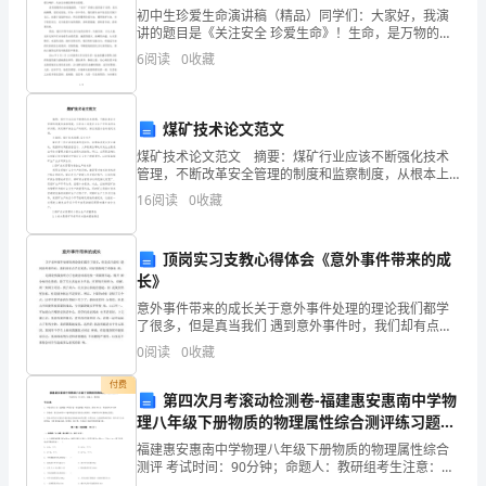
们：
初中生珍爱生命演讲稿（精品）同学们：大家好，我演
讲的题目是《关注安全 珍爱生命》！生命，是万物的灵
大
魂，是生存的根本。生命是尘世间最美的事物，它如同
6
阅读
0
收藏
明镜里的鲜花一样动人却易调零，宛若清水中的明月一
家
般皎洁
势的赌场。
好！
煤矿技术论文范文
今
煤矿技术论文范文 摘要：煤矿行业应该不断强化技术
管理，不断改革安全管理的制度和监察制度，从根本上
避免安全生产中的各种各样问题，促进煤矿安全生产的
天
16
阅读
0
收藏
稳定，保证我国社会的稳定发展。 关键词：煤矿技术
管
我
顶岗实习支教心得体会《意外事件带来的成
演
长》
讲
意外事件带来的成长关于意外事件处理的理论我们都学
了很多，但是真当我们 遇到意外事件时，我们却有点手
足无措，还好我做到了冷静处 理。这周轮到我放听力了
的
0
阅读
0
收藏
也就意味着连续一周都要早起。刚开 始身体还吃得消。
首首大海回波的壮歌！！！
除
题
付费
第四次月考滚动检测卷-福建惠安惠南中学物
理八年级下册物质的物理属性综合测评练习题
目
（含答案详解）
福建惠安惠南中学物理八年级下册物质的物理属性综合
是
测评 考试时间：90分钟；命题人：教研组考生注意：
1、本卷分第I卷（选择题）和第Ⅱ卷（非选择题）两部