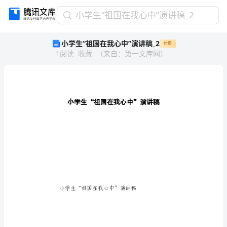
小
小学生“祖国在我心中”演讲稿_2
学
小学生“祖国在我心中”演讲稿_2
付费
生
1
阅读
收藏
（
来自
：
第一文库网
）
“祖
国
在
我
心
中”
演