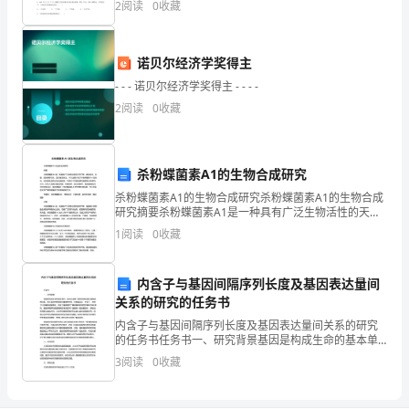
2
阅读
0
收藏
《祖
分，满分100分，考试时间90分钟2、答卷前，考生务
国
诺贝尔经济学奖得主
在
- - - 诺贝尔经济学奖得主 - - - -
才有了我们现如今的幸福生活！！
我
2
阅读
0
收藏
心
中》。
杀粉蝶菌素A1的生物合成研究
杀粉蝶菌素A1的生物合成研究杀粉蝶菌素A1的生物合成
每
研究摘要杀粉蝶菌素A1是一种具有广泛生物活性的天然
产物，具有杀虫、抗菌、抗肿瘤等功效，因此备受关
一
1
阅读
0
收藏
注。本文主要介绍了杀粉蝶菌素A1的结构、生物活性及
其
次
内含子与基因间隔序列长度及基因表达量间
仰
关系的研究的任务书
内含子与基因间隔序列长度及基因表达量间关系的研究
望
的任务书任务书一、研究背景基因是构成生命的基本单
位，其含义涵盖了遗传信息和蛋白质编码的区域。而在
飘
3
阅读
0
收藏
基因中拥有很多重要的序列，比如编码区、外显子、内
含子以及
扬