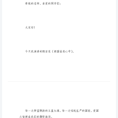
讲
稿
_2
小
学
生
“祖
国
在
我
尊敬的老师，亲爱的同学们：
心
中”