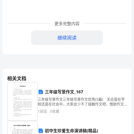
演
讲
稿
更多完整内容
尊
继续阅读
敬
的
老
师，
相关文档
亲
之情便在我们的胸怀激荡。
三年级写景作文_167
爱
三年级写景作文三年级写景作文优秀(5篇) 无论是在学
的
校还是在社会中，大家总少不了接触作文吧，借助作文
人们可以反映客观事物、表达思想感情、传递知识信
1
阅读
0
收藏
息。写起作文来就毫无头绪？以下是小编为大家收集的
同
三
学
初中生珍爱生命演讲稿(精品)