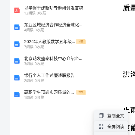
性
以学促干建新功专题研讨发言稿
施
12
阅读
0
收藏
工
东亚区域经济合作经济全球化加速发展的结果
4
阅读
0
收藏
措
2024年人教版数学五年级上册《第四单元简易方程》8课时优秀表格式教案附教学反思
施
付费
7
阅读
0
收藏
第
北京萌发盛泰科技中心介绍企业发展分析报告
一
3
阅读
0
收藏
节
银行个人工作述廉述职报告
2
阅读
0
收藏
雨
高职学生顶岗实习质量的报告 0
付费
季
1
阅读
0
收藏
施
工
复制全文
措
全屏阅读