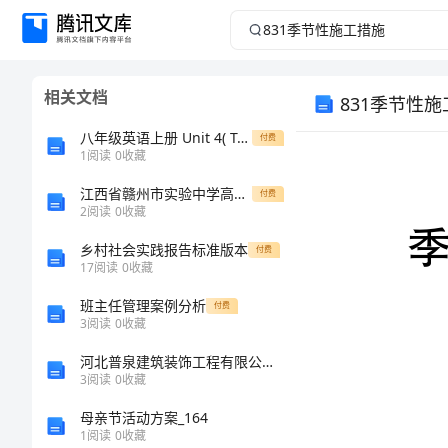
831
季
相关文档
831季节性
节
八年级英语上册 Unit 4( Topic 1-Topic 3)单元综合测试卷(无答案) 仁爱版 试题
付费
性
1
阅读
0
收藏
施
江西省赣州市实验中学高三英语测试题含解析
付费
2
阅读
0
收藏
工
乡村社会实践报告标准版本
付费
17
阅读
0
收藏
措
班主任管理案例分析
付费
3
阅读
0
收藏
施
河北普泉建筑装饰工程有限公司介绍企业发展分析报告
季
3
阅读
0
收藏
节
母亲节活动方案_164
1
阅读
0
收藏