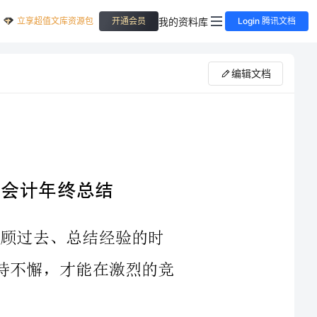
立享超值文库资源包
我的资料库
开通会员
Login 腾讯文档
编辑文档
一个值得我们回顾过去、总结经验的时
刻。在这个瞬息万变的市场经济中，唯有坚持不懈，才能在激烈的竞
作为销售会计部门的一员，我深深地感受到了挑战的来临。在过
去的一年里，我们面临着市场波动、经济下滑、竞争加剧等多方面的