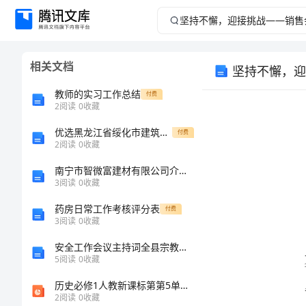
坚
持
相关文档
坚持不懈，迎
不
教师的实习工作总结
付费
懈，
2
阅读
0
收藏
优选黑龙江省绥化市建筑工程三类人员安全知识岗前培训及继续教育考试题库及答案（有一套）
迎
付费
2
阅读
0
收藏
接
南宁市智微富建材有限公司介绍企业发展分析报告
3
阅读
0
收藏
挑
药房日常工作考核评分表
付费
3
阅读
0
收藏
战
安全工作会议主持词全县宗教工作会议主持词
——
5
阅读
0
收藏
历史必修1人教新课标第第5单元第18课同步课件：44张
销
2
阅读
0
收藏