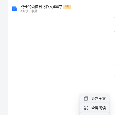
售
成长的烦恼日记作文600字
付费
4
阅读
0
收藏
会
计
年
终
总
结
坚
持
复制全文
不
全屏阅读