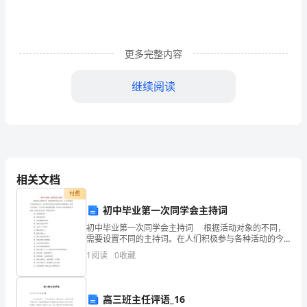
博
杭
更多完整内容
州
市
继续阅读
胜
蓝
小
馆名称）要求设计有创意、布
相关文档
学
【考核章目】绘画章
付费
第
初中毕业第一次同学会主持词
三
初中毕业第一次同学会主持词 根据活动对象的不同，
需要设置不同的主持词。在人们积极参与各种活动的今
天，主持词在各种活动中起到的作用越来越大，相信写
届
1
阅读
0
收藏
主持词是一个让许多人都头痛的问题，下面是为大家
铜
奖
高三班主任评语_16