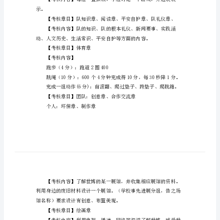
市
胜
蓝
1．3年级每班2名（1男1女）
小
学
3．教师子女不计入班级推荐名额
第
级推荐名额
三
【考核章目】游戏章
届
铜
示。