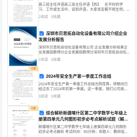
高三班主任评语高三班主任评语【热】 在平时的学
考
习、工作或生活中，说到评语，大家肯定都不陌生吧，
考评老师。
评语能帮助被评价者确切地了解自己与评价目标的差
2
阅读
0
收藏
评
距，明确自己的努力方向。那么要怎样才能写得出好的
评语呢
方
深圳市贝思拓自动化设备有限公司介绍企业
案
发展分析报告
深圳市贝思拓自动化设备有限公司 企业发展分析结果企
各
业发展指数得分企业发展指数得分深圳市贝思拓自动化
设备有限公司综合得分说明：企业发展指数根据企业规
2
阅读
0
收藏
中
模、企业创新、企业风险、企业活力四个维度对企业发
展情
付费
队
2024年安全生产第一季度工作总结
辅
2024年安全生产第一季度工作总结光阴荏苒，转眼间已
经过去了2024年的第一季度。这一季度，我们公司高度
导
重视安全生产工作，认真落实各项安全措施，力求将安
3
阅读
0
收藏
全生产工作做到极致。在前三个月的努力下，我们取得
员、
付费
综合解析新疆喀什区第二中学数学七年级上
少
册第四单元几何图形初步必考点解析试题（解析
先
版）
新疆喀什区第二中学数学七年级上册第四单元几何图形
初步必考点解析 考试时间：90分钟；命题人：教研组考
生注意：1、本卷分第I卷（选择题）和第Ⅱ卷（非选择