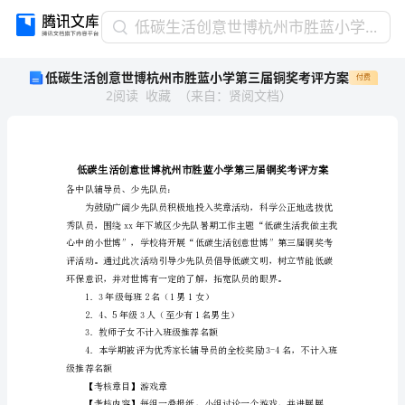
低
低碳生活创意世博杭州市胜蓝小学第三届铜奖考评方案
碳
低碳生活创意世博杭州市胜蓝小学第三届铜奖考评方案
付费
生
2
阅读
收藏
（
来自
：
贤阅文档
）
活
创
意
世
博
杭
各中队辅导员、少先队员：
州