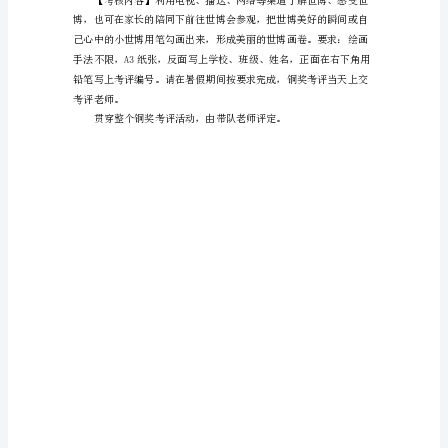
奖
考
评
【考核章目】体育章
方
【考核内容】
案
跑步（4分）：跑道2圈400
低
碳
生
个人：环保章、制作章
活
创
意
世