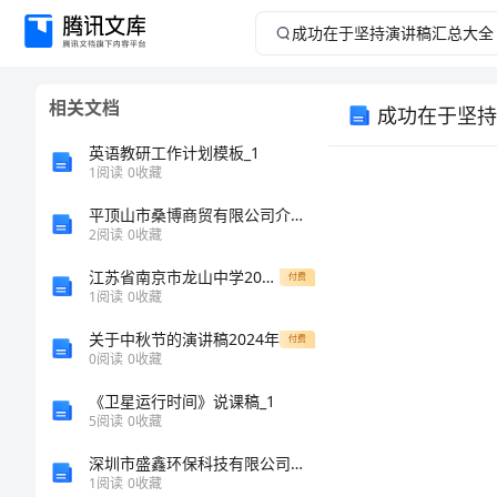
成
功
相关文档
成功在于坚持
在
英语教研工作计划模板_1
于
1
阅读
0
收藏
平顶山市桑博商贸有限公司介绍企业发展分析报告
坚
2
阅读
0
收藏
持
江苏省南京市龙山中学2023年高三化学测试题含解析
付费
1
阅读
0
收藏
演
关于中秋节的演讲稿2024年
付费
0
阅读
0
收藏
讲
《卫星运行时间》说课稿_1
稿
5
阅读
0
收藏
深圳市盛鑫环保科技有限公司介绍企业发展分析报告
汇
1
阅读
0
收藏