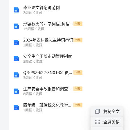
总
毕业论文答谢词范例
2
阅读
0
收藏
大
形容秋天的四字词语_词语整理大全
付费
15
阅读
0
收藏
全
2024年农村婚礼主持词串词
付费
2
阅读
0
收藏
成
安全生产干部走动管理制度
功
3
阅读
0
收藏
在
QR-PSZ-622-ZN01-06 员工培训协议书(可根据实际将情况调整)
付费
于
3
阅读
0
收藏
坚
生产安全事故报告和调查处理工作制度
付费
6
阅读
0
收藏
持
四年级一班传统文化教学总结 教学工作总结
付费
演
1
阅读
0
收藏
复制全文
讲
全屏阅读