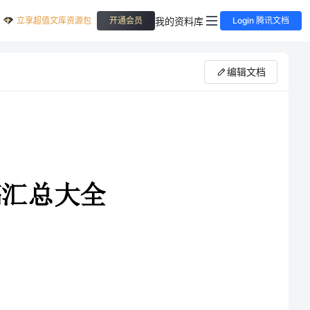
立享超值文库资源包
我的资料库
开通会员
Login 腾讯文档
编辑文档