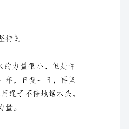
水的力量很小，但是许
复一年，日复一日，再坚
石头也会被滴穿。同样道理，如果用绳子不停地锯木头，
，在伟大领袖毛主席的
于把日本侵略者赶回了老
民从此站起来了”震颤大