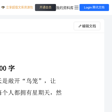
立享超值文库资源包
我的资料库
开通会员
Login 腾讯文档
编辑文档