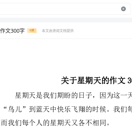
作文300字
本文由贤阅文档提供
付费
关于星期天的作文300字
星期天是我们期盼的日子，因为这一天是敞开“鸟笼”，让
“鸟儿”到蓝天中快乐飞翔的时候。我们每个人都拥有星期天，然
而我们每个人的星期天又各不相同。
我家的星期天就和别家不同，我家的星期天更多了一份温馨、
乐、热闹。
离家越来越近，我听见一阵阵欢笑声。有老人的笑声，有年轻