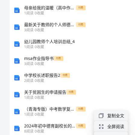
关
母亲给我的温暖（高中作文）
付费
1
阅读
0
收藏
于
最新关于教师的个人师德师风心得体会
付费
星
3
阅读
0
收藏
期
幼儿园教师个人培训总结_4
1
阅读
0
收藏
天
msa作业指导书
的
付费
3
阅读
0
收藏
作
中学校长述职报告2
付费
文
2
阅读
0
收藏
300
关于贫困生的申请报告
付费
1
阅读
0
收藏
字
（青海专版）中考数学复习 第1编 教材知识梳理篇 第2章 方程（组）与不等式（组）第1节 一次方程（组）及其应用（精讲）试题-人教版初中九年级全册数学试题
付费
1
阅读
0
收藏
复制全文
星
2024年初中德育副校长的工作总结
全屏阅读
付费
期
8
阅读
0
收藏