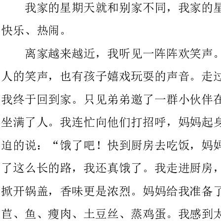
人的笑声，也有孩子嬉戏玩耍的声音。走过一条弯弯曲曲的小路，
我终于回到家。只见弟弟邀了一群小伙伴在玩游戏，我家大门口也
坐满了人。我连忙向他们打招呼，妈妈起身接过我手上的书包，急
迫的说：“饿了吧！快到厨房去吃饭，妈妈给你把饭热着呢！”走
了这么长的路，我还真饿了。我走进厨房，一股香味扑鼻而来，我
掀开锅盖，香味更是浓烈。妈妈给我准备了很多我爱吃的菜，有莴
苣、鱼、瘦肉、土豆丝、蒸鸡蛋。我感到太幸福了。
吃过饭，我就跑到楼上看电视，妈妈硬拉着我到屋外晒太阳，
我搬了个小凳坐在妈妈旁边，有太多人，我还真不习惯，慈祥的王
奶奶一直问我在校情况，问我在学校适不适应，伙食怎样……她还
向我打听她孙子小丰的情况，搞笑的张叔叔不停歇的抢时间说话，
再加上他的“铁齿银牙”真搞怪，简直像个老顽童。心灵手巧的陈