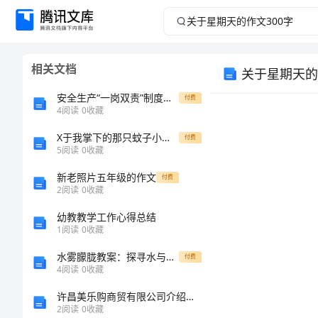
关
于
相关文档
关于星期天的
星
安全生产“一岗双责”制度实施办法
付费
期
4
阅读
0
收藏
X于我掌下的那只蚊子小学四年级作文
天
付费
5
阅读
0
收藏
的
新老照片五年级的作文
付费
2
阅读
0
收藏
作
幼教教学工作心得总结
1
阅读
0
收藏
文
水雾朦胧教案：探寻水与生命的关系
付费
300
4
阅读
0
收藏
快
许昌美乐购商贸有限公司介绍企业发展分析报告
字
2
阅读
0
收藏