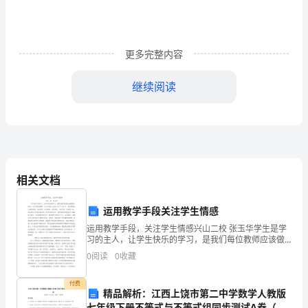
事
谨
慎、
更多完整内容
责
继续阅读
任
心
强、
对
相关文档
自
运用教学手段关注学生情感
己
运用教学手段，关注学生情感兴山二校 张玉华学生是学
习的主人，让学生快乐的学习，是我们每位教师应该做
注
到的。做为一名小学英语教师，在工作岗位上已经工作
0
阅读
0
收藏
了十几年了，回头看看自己所经历的，有过欢笑，有过
重
眼泪
付费
细
精品解析：江西上饶市第二中学数学人教版
七年级下册不等式与不等式组同步测试A卷（附