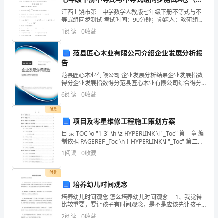
节，
答案详解）
江西上饶市第二中学数学人教版七年级下册不等式与不
等式组同步测试 考试时间：90分钟；命题人：教研组考
对
生注意：1、本卷分第I卷（选择题）和第Ⅱ卷（非选择
1
阅读
0
收藏
题）两部分，满分100分，考试时间90分钟2、答卷
他
范县匠心木业有限公司介绍企业发展分析报
人
告
态
范县匠心木业有限公司 企业发展分析结果企业发展指数
得分企业发展指数得分范县匠心木业有限公司综合得分
度
说明：企业发展指数根据企业规模、企业创新、企业风
6
阅读
0
收藏
险、企业活力四个维度对企业发展情况进行评价。该企
宽
业的
付费
项目及零星维修工程施工策划方案
容
目 录 TOC \o "1-3" \h \z HYPERLINK \l "_Toc" 第一章 编
和
制依据 PAGEREF _Toc \h 1 HYPERLINK \l "_Toc" 第二章
质
1
阅读
0
收藏
蔼，
付费
与
实际的临床中继续深造。
培养幼儿时间观念
人
培养幼儿时间观念 怎么培养幼儿时间观念 1、我觉得
比较重要，要让孩子有时间观念，是不是应该先让孩子
交
学会认钟表?小小孩一开始当然不知道几点是几点，但是
2
阅读
0
收藏