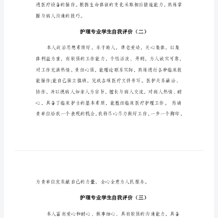
护
理
专
干、勇于迎接挑战。
业
学
生
自
一定的护理能力
我
评
价
本
人
握与病人沟通的技巧。