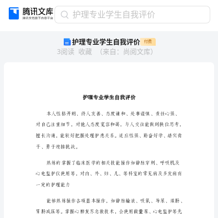
护
护理专业学生自我评价
理
护理专业学生自我评价
付费
专
3
阅读
收藏
（
来自
：
尚阅文库
）
业
学
生
自
我
评
价