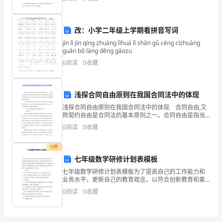
那时候我一般是跟妙妙说：当针走到这里的时候就是我
往
能
改：小学二年级上学期看拼音写词
做
jìn lì jìn qíng zhuàng lìhuá lì shān gǔ céng cìzhuàng
guān bō làng dēng gāozu
到
6
阅读
0
收藏
换
浅探合同自由原则在我国合同法中的体现
位
浅探合同自由原则在我国合同法中的体现 合同自由,又
思
称契约自由是合同法的基本原则之一。合同自由是指当
事人在法律允许的范围内就与合同有关的事项享有选择
0
阅读
0
收藏
考，
和决定的自由。当事人得依其自主决定经由意思合致而
规
擅
付费
七年级数学研修计划表模板
长
七年级数学研修计划表模板为了提高自己的工作能力和
业务水平，更新自己的教育观念，以符合创新教育和素
沟
质教育的要求;更新自己的知识结构和能力结构，使自己
0
阅读
0
收藏
基本具有综合教育的能力和锐意创新的能力;进一步发展
通，
自己
能