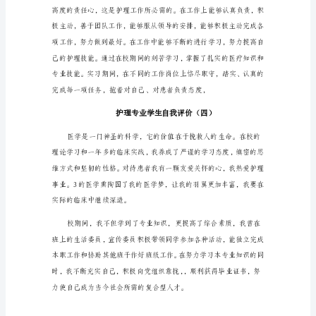
性
格
开
朗、
待
人
友
善、
态
度
谦
和、
处