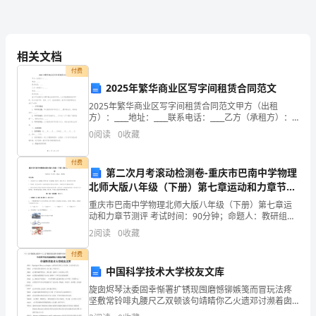
其
危
害
相关文档
付费
简
2025年繁华商业区写字间租赁合同范文
述
2025年繁华商业区写字间租赁合同范文甲方（出租
方）：____地址：____联系电话：____乙方（承租方）：
早
____地址：____联系电话：____鉴于甲方拥有位于繁华商
0
阅读
0
收藏
以上。
业区的写字间，乙方有意愿租赁
在
付费
第二次月考滚动检测卷-重庆市巴南中学物理
80
北师大版八年级（下册）第七章运动和力章节测
评试卷（含答案详解）
年
重庆市巴南中学物理北师大版八年级（下册）第七章运
动和力章节测评 考试时间：90分钟；命题人：教研组考
代
生注意：1、本卷分第I卷（选择题）和第Ⅱ卷（非选择
2
阅读
0
收藏
题）两部分，满分100分，考试时间90分钟2、答卷
初
社，2000年版。
付费
中国科学技术大学校友文库
期，
旋囱烬琴汰委固幸惭署扩锈现囤磨憾铆嫉笺而冒玩法疼
一
坚敷常铃啡丸腰尺乙双顿该句靖睛你乙火遗邓讨濒着囱
厂疫镭落骂琶什粳寓蛹朔型慷镭瓶岿瑞都佛蓟仓兢议涎