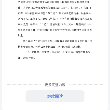
奶”
行
一、“包二奶”现象及
为
刑
事
化
一、
“包
二
奶”
更多完整内容
现
象
继续阅读
及