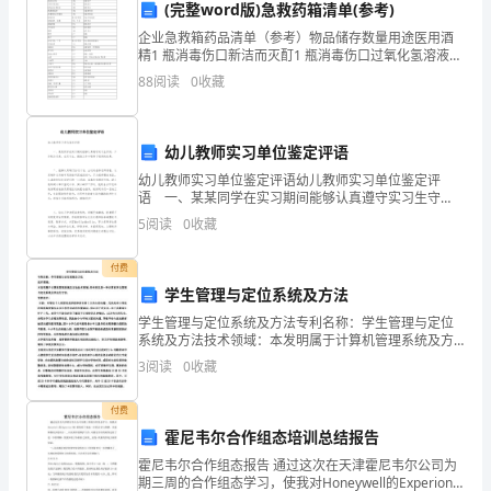
(完整word版)急救药箱清单(参考)
奶”
企业急救箱药品清单（参考）物品储存数量用途医用酒
精1 瓶消毒伤口新洁而灭酊1 瓶消毒伤口过氧化氢溶液1
现
瓶清洗伤口0.9%的生理盐水1 瓶清洗伤口2%碳酸氢钠1
88
阅读
0
收藏
瓶处置酸灼伤2%醋酸或 3%硼酸1 瓶
象
就
幼儿教师实习单位鉴定评语
已
幼儿教师实习单位鉴定评语幼儿教师实习单位鉴定评
语 一、某某同学在实习期间能够认真遵守实习生守
出
则，工作较为负责，在实习主、副班工作中取得了较好
5
阅读
0
收藏
的效果， 二、能够认真制订活动计划，主动向指导
现。
付费
到
学生管理与定位系统及方法
学生管理与定位系统及方法专利名称：学生管理与定位
现
系统及方法技术领域：本发明属于计算机管理系统及方
法技术领域，具体涉及到一种计算机学生管理与定位系
在，
3
阅读
0
收藏
统及其运行方法。背景技术： 目前，对学生个人的管理
是学校
无
付费
霍尼韦尔合作组态培训总结报告
论
霍尼韦尔合作组态报告 通过这次在天津霍尼韦尔公司为
是
期三周的合作组态学习，使我对Honeywell的Experion