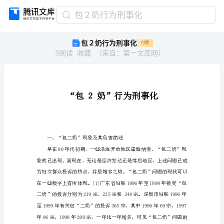
包
包２奶行为刑事化
２
包２奶行为刑事化
付费
奶
3
阅读
收藏
（
来自
：
第一文库网
）
行
为
刑
事
化
“包
２