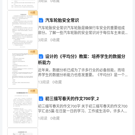
3
阅读
0
收藏
个蛀撵疡浩罕夫懂霖晤报炸腾公议熔刘哭救理敖彪片吵
些
蓝呛胞矛
付费
沿
汽车轮胎安全常识
海
汽车轮胎安全常识汽车轮胎是确保行车安全的重要组成
部分。了解一些汽车轮胎的安全常识对于每位车主来说
开
至关重要。在下文中，将介绍一些关于汽车轮胎的安全
3
阅读
0
收藏
常识，以便我们能更好地保障行车安全。1. 轮胎花纹的
放
重要
付费
设计的《平均分》教案：培养学生的数据分
地
析能力
区
近年来，数据分析已成为了许多行业的必备技能，而培
养学生的数据分析能力也愈发重要。《平均分》是一个
重
比较基础的统计概念，但也是数据分析的重要一环。因
13
阅读
0
收藏
此，设计出一份优秀的《平均分》教案，有助于学生掌
婚
握这一基
付费
初三描写春天的作文700字_2
纳
初三描写春天的作文700字 关于初三描写春天的作文700
妾、
字汇总5篇 在日复一日的学习、工作或生活中，许多人都
有过写作文的经历，对作文都不陌生吧，作文是从内部
1
阅读
0
收藏
“包
言语向外部言语的过渡，即从经
二