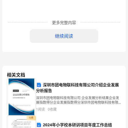
式
的
更多完整内容
加
继续阅读
减
定
向
相关文档
测
深圳市团电物联科技有限公司介绍企业发展
AB
分析报告
评
赔钱了，这是因为（）
深圳市团电物联科技有限公司 企业发展分析结果企业发
展指数得分企业发展指数得分深圳市团电物联科技有限
AB
A．商贩的单价大于商贩的单价
试
公司综合得分说明：企业发展指数根据企业规模、企业
1
阅读
0
收藏
创新、企业风险、企业活力四个维度对企业发展情况进
行评
AB
B．商贩的单价等于商贩的单价
卷
付费
2024年小学校本研训项目年度工作总结