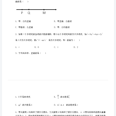
湖
南
湘
潭
市
一、单选题（10小题，每小题2分，共计20分）
电
机
子
确的是（）
弟