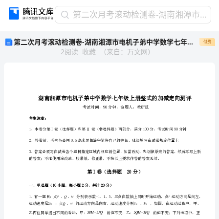
第
第二次月考滚动检测卷-湖南湘潭市电机子弟中学数学七年级上册整式的加减定向测评试卷（解析版）
二
第二次月考滚动检测卷-湖南湘潭市电机子弟中学数学七年级上册整式的加减定向测评试卷（解析版）
付费
次
2
阅读
收藏
（
来自
：
万文网
）
月
考
滚
动
检
测
卷-
考生注意：