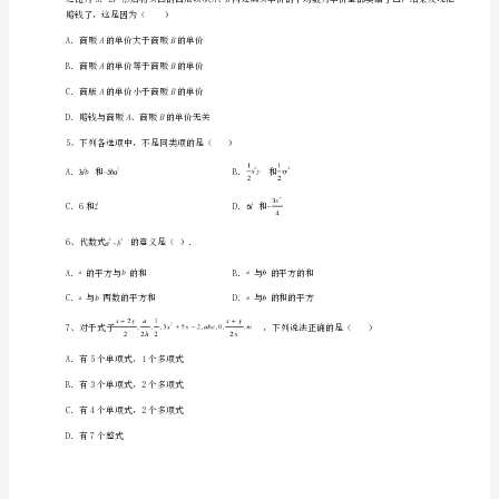
中
学
数
学
七
年
级
3、下列说法中，正确的是（）
上
册
整