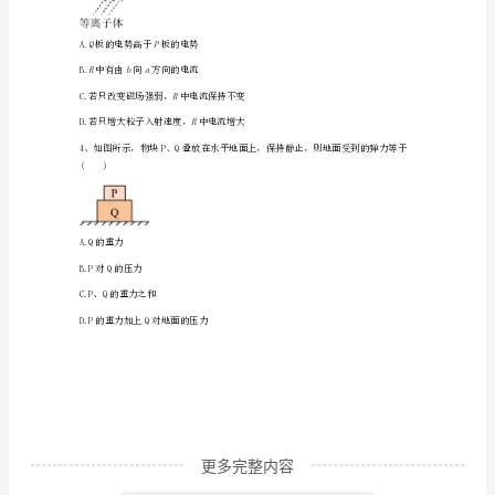
末
达
2
标
检
测
模
拟
试
题
更多完整内容