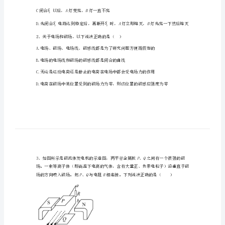
中
学
ABL
高
AB
确的是
二
物
理
下
AB
学
期
B.刚闭合时，线圈中的电流很大
L
期
C闭合以后，灯变亮，灯一直不亮
AB