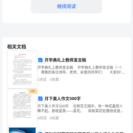
含
继续阅读
解
析
2024
相关文档
PQR
年
开学典礼上教师发言稿
湖
开学典礼上教师发言稿 开学典礼上教师发言稿（一）
北
尊敬的各位领导、老师，亲爱的同学们： 大家好!
经过了一个平安、快乐的暑假，我们满怀着新的希望迎
2
阅读
0
收藏
省
来了新的学期。
宜
付费
月下美人作文500字
昌
月下美人作文500字 在鲜花王国中，有一种花最受人
瞧不起，那就是我——昙花。 蚂蚁菜花轻蔑地说道：
市
“不会开花的花那还算是花吗？”美丽的玫瑰嫌弃地说：
4
阅读
0
收藏
“有这种花真是我们花族的耻辱。”而我对于这种
夷
A.板的电势高于板的电势
QP