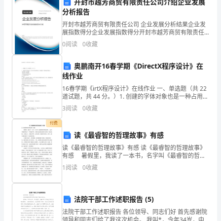
陵
开封市越芳商贸有限责任公司介绍企业发展
B.中有由向方向的电流
Rba
分析报告
中
开封市越芳商贸有限责任公司 企业发展分析结果企业发
C.若只改变磁场强弱，中电流保持不变
展指数得分企业发展指数得分开封市越芳商贸有限责任
R
学
公司综合得分说明：企业发展指数根据企业规模、企业
0
阅读
0
收藏
创新、企业风险、企业活力四个维度对企业发展情况进
高
D.若只增大粒子入射速度，中电流增大
R
行评
奥鹏南开16春学期《DirectX程序设计》在
二
线作业
物
16春学期《irtX程序设计》在线作业 一、单选题（共 22
()
道试题，共 44 分。）1. 创建的字体对象也是一种占用内
理
存的资源对象，也要遵循() 的准则适时释放它。. 最先申
3
阅读
0
收藏
请，最后释放. 最先申
下
付费
读《最睿智的哲理故事》有感
学
读《最睿智的哲理故事》有感 读《最睿智的哲理故事》
A.Q的重力
有感 暑假里，我读了一本书，名字叫《最睿智的哲理
期
故事》。这本书把我带进了一个绚丽多彩、奇妙无比的
1
阅读
0
收藏
童话故事王国里。取水姑娘、白猫公主、小魔女等等，
期
B.P对Q的压力
这
末
法院干部工作述职报告 (5)
C.P、Q的重力之和
达
法院干部工作述职报告 各位领导、同志们好 首先感谢院
领导和同志们给了我这次机会。 我叫*，今年34岁，中
D.P的重力加上Q对地面的压力