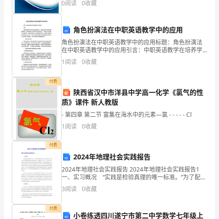
0
阅读
0
收藏
拓
险、企业活力四个维度对企业发展情况进行评价。该企
品，在市场上口碑较好。
业的综
总
角色扮演法在中职英语教学中的应用
结，
角色扮演法在中职英语教学中的应用标题：角色扮演法
在中职英语教学中的应用引言：中职英语教学在培养学
在
生实用语言能力、提高综合素质方面扮演着重要角色。
1
阅读
0
收藏
而传统的教学方法在培养学生表达能力、听说能力等方
面存在一
现
付费
陕西省汉中市洋县中学高一化学《氯气的性
有
质》课件 新人教版
市
- 第四章 第二节 富集在海水中的元素—氯 - - - - - Cl
场
1
阅读
0
收藏
状
付费
2024年地理社会实践报告
况
2024年地理社会实践报告 2024年地理社会实践报告1
一、实习概况 “实践是检验真理的唯一标准。”为了配合
下，
地质地貌学的教学，提高教学质量，并且使同学们对所
3
阅读
0
收藏
学地质地貌学知识有更感性的认识，巩固教
为
付费
确
小卷练透四川遂宁市第二中学数学七年级上