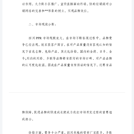
工
作
计
划
及
一、重点目标简介：
打
算
11
月
销