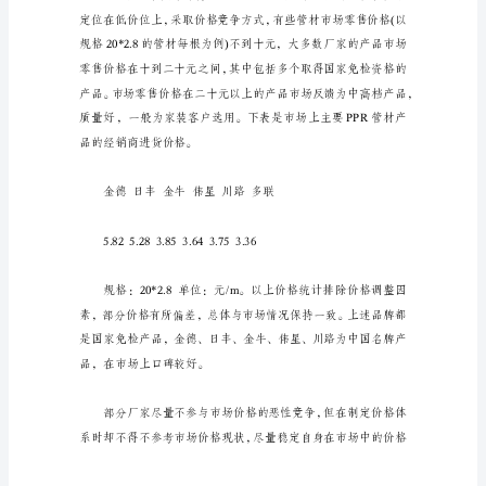
售
助
理
二、市场现状分析：
工
作
计
划
及
打
算
11
月
销