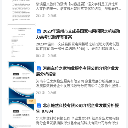
据
谈谈语文教师的激情【内容提要】语文学科是工具性和
人文性的统一。语文教材是民族文化的结晶，凝聚着作
公
者的文思和情结，蕴含着语文知识和技能。语文教材中
2
阅读
0
收藏
所选用的文章，不仅牵涉到语音、文字、语法、修辞等
司
语文知识
品的经销商进货价格。
2023年温州市文成县国家电网招聘之机械动
20xx
力类考试题库有答案
年
2023年温州市文成县国家电网招聘之机械动力类考试题
库有答案 第一部分 单选题(50题) 1、表面粗糙度增大对
金
四
质量没有影响的是( )。A.使零件的抗腐蚀性下降B.零件的
0
阅读
0
收藏
加工费用下降C.使零件
川
河南车位之家物业服务有限公司介绍企业发
地
5.825.283.853.643.753.36
展分析报告
河南车位之家物业服务有限公司 企业发展分析结果企业
区
发展指数得分企业发展指数得分河南车位之家物业服务
有限公司综合得分说明：企业发展指数根据企业规模、
的
2
阅读
0
收藏
企业创新、企业风险、企业活力四个维度对企业发展情
况进
市
付费
北京施然科技有限公司介绍企业发展分析报
告_87834
场
北京施然科技有限公司 企业发展分析结果企业发展指数
开
得分企业发展指数得分北京施然科技有限公司综合得分
说明：企业发展指数根据企业规模、企业创新、企业风