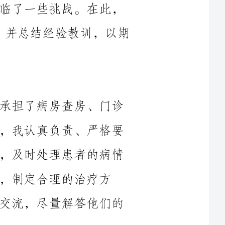
今年我在医院内科工作岗位上，主要承担了病房查房、门诊
诊治和临床教学等工作。在病房查房方面，我认真负责、严格要
求自己，按照规定的时间和要求进行查房，及时处理患者的病情
治疗方
案。同时，我也注重与患者及家属的沟通交流，尽量解答他们的
在门诊诊治方面，我时刻保持着对患者的关注和责任心，尽
量减少他们的等待时间，严格按照诊疗流程进行诊断和治疗，并
在诊后及时给予患者恰当的医嘱和健康指导。同时，我也注重运
用现代医学技术和临床指南，提供最新、最有效的治疗方案，以