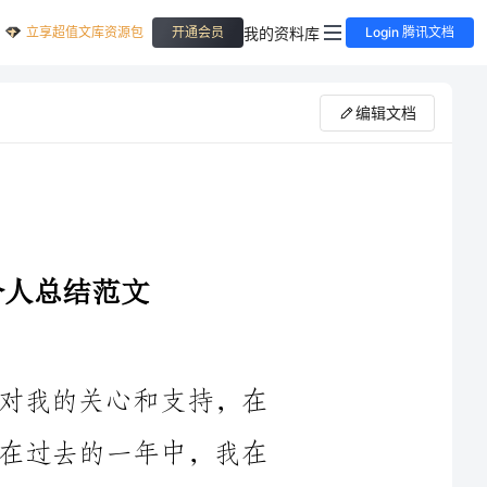
立享超值文库资源包
我的资料库
开通会员
Login 腾讯文档
编辑文档
您好！首先，我要感谢领导和评委们对我的关心和支持，在
此年度考核中给予我宝贵的意见和建议。在过去的一年中，我在
临床工作方面取得了一些进步，同时也面临了一些挑战。在此，
我将回顾我在2024年度的临床工作表现，并总结经验教训，以期