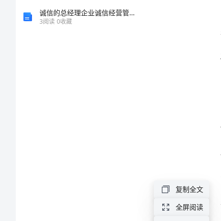
个
诚信的总经理企业诚信经营管理演讲稿
3
阅读
0
收藏
人
总
结
范
文
2024
年
临
复制全文
床
全屏阅读
医