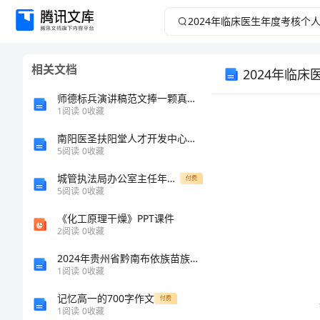
2024
年
相关文档
2024年临
临
师德标兵演讲稿范文捧一颗真心换一份真情
床
1
阅读
0
收藏
医
南阳医圣扶阳堂人才开发中心介绍企业发展分析报告
5
阅读
0
收藏
生
城管执法局办公室主任年终总结
付费
5
阅读
0
收藏
年
《化工原理干燥》PPT课件
2
阅读
0
收藏
度
2024年贵州省黔南布依族苗族自治州都匀市机械员考试题库含完整答案【有一套】
考
1
阅读
0
收藏
记忆高一的700字作文
付费
核
1
阅读
0
收藏