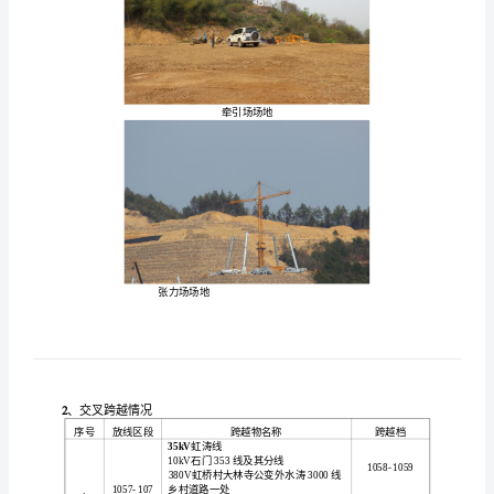
架
线
浙北-
州
压
电工程
路工程2
单
基
策
划)
首
线段
1
、
个架
浙
北-
段首
放线段
轻冰
段
放线段
我标
个
为属于
区
。
长
福
州
特