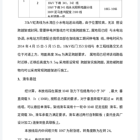
型钢芯扩径
为导
采用
，
高
压
相
车数
线地
交
条
制
力场选
耐
滑
量个，受沿
形及
通
件限
，张
在
张
交
流
塔
引场选
直线塔大
侧约本放线段内
允许
下，牵
在
号
无不
压
输
变
电
档
控制档
控制条
停电情
绳索
线对
。
为
件：
况下，
、导
工
程
涛线净空
离
距
线
路
工