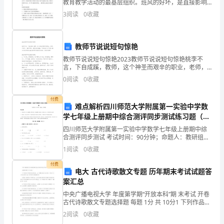
教育教学活动的最基层组织。班风的好坏，是直接影响
段
校风的重要因素。班主任工作是培养良好思想品德和指
3
阅读
0
收藏
导学生安康成长的重要途径。班主任是学校德育工作的
为
直
1057-
教师节说说短句惊艳
1071,
教师节说说短句惊艳2023教师节说说短句惊艳桃李不
言，下自成蹊，教师，这个神圣而艰辛的职业，老师，
属
辛苦了，教师节到，祝您身体健康，节日快乐!以下是小
0
阅读
0
收藏
编为大家带来的2023教师节说说短句惊艳，欢迎参
于
付费
难点解析四川师范大学附属第一实验中学数
10mm
学七年级上册期中综合测评同步测试练习题（含
轻
答案详解）
四川师范大学附属第一实验中学数学七年级上册期中综
合测评同步测试 考试时间：90分钟；命题人：教研组考
冰
生注意：1、本卷分第I卷（选择题）和第Ⅱ卷（非选择
1
阅读
0
收藏
题）两部分，满分100分，考试时间90分钟2、答卷
区
付费
电大 古代诗歌散文专题 历年期末考试试题答
段。
案汇总
放
中央广播电视大学 年度第学期“开放本科”期 末考试 开卷
古代诗歌散文专题选择题 每题 1分 共 10分1 下列作品中
不属于骈文的是 ( B 。 A 《吊魏 武帝文》 B 《祭十二郎
线
2
阅读
0
收藏
交
越
2
、
叉跨
情
文》 C 《与宋元