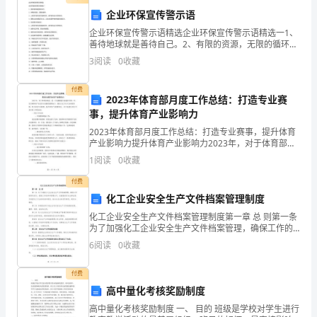
个
企业环保宣传警示语
架
企业环保宣传警示语精选企业环保宣传警示语精选一1、
善待地球就是善待自己。2、有限的资源，无限的循环。
线
3、人类若不能与其它物种共存，便不能与这个星球共
3
阅读
0
收藏
存。4、爱青山绿水爱蓝天白云，让生命在爱中每时每刻
段
充
付费
2023年体育部月度工作总结：打造专业赛
概
事，提升体育产业影响力
况
2023年体育部月度工作总结：打造专业赛事，提升体育
产业影响力提升体育产业影响力2023年，对于体育部来
我
说，是一个充满挑战与机遇并存的一年。在全球体育产
1
阅读
0
收藏
业竞争日益激烈的情况下，我们立足于以人为本的原则
标
付费
化工企业安全生产文件档案管理制度
段
化工企业安全生产文件档案管理制度第一章 总 则第一条
首
为了加强化工企业安全生产文件档案管理，确保工作的
顺利进行，提高工作效率和管理水平，依据国家有关法
6
阅读
0
收藏
个
律法规及我国化工行业的标准和规范，结合本企业的实
放
付费
高中量化考核奖励制度
线
高中量化考核奖励制度 一、 目的 班级是学校对学生进行