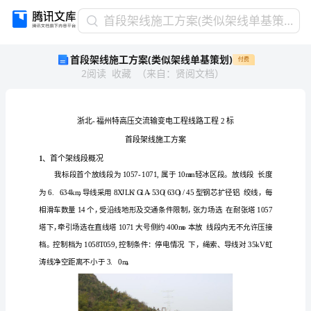
首
首段架线施工方案(类似架线单基策划)
段
首段架线施工方案(类似架线单基策划)
付费
架
2
阅读
收藏
（
来自
：
贤阅文档
）
线
施
工
方
案
(类
似